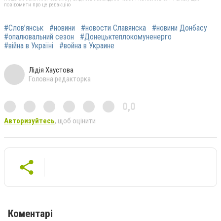
повідомити про це редакцію
#Слов’янськ
#новини
#новости Славянска
#новини Донбасу
#опалювальний сезон
#Донецьктеплокомуненерго
#війна в Україні
#война в Украине
Лідія Хаустова
Головна редакторка
0,0
Авторизуйтесь
, щоб оцінити
Коментарі