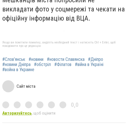
викладати фото у соцмережі та чекати на
офіційну інформацію від ВЦА.
Якщо ви помітили помилку, виділіть необхідний текст і натисніть Ctrl + Enter, щоб
повідомити про це редакцію
#Слов’янськ
#новини
#новости Славянска
#Дніпро
#новини Дніпра
#обстріл
#Філатов
#війна в Україні
#война в Украине
Сайт міста
0,0
Авторизуйтесь
, щоб оцінити