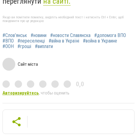
переглянути
на сайті.
Якщо ви помітили помилку, виділіть необхідний текст і натисніть Ctrl + Enter, щоб
повідомити про це редакцію
#Слов’янськ
#новини
#новости Славянска
#допомога ВПО
#ВПО
#переселенці
#війна в Україні
#война в Украине
#ООН
#гроші
#виплати
Сайт міста
0,0
Авторизируйтесь
, чтобы оценить