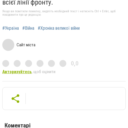
всієї лінії фронту.
Якщо ви помітили помилку, виділіть необхідний текст і натисніть Ctrl + Enter, щоб
повідомити про це редакцію
#Україна
#Війна
#Хроніка великої війни
Сайт міста
0,0
Авторизуйтесь
, щоб оцінити
Коментарі