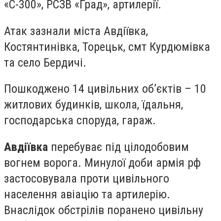
«С-300», РСЗВ «Град», артилерії.
Атак зазнали міста Авдіївка,
Костянтинівка, Торецьк, смт Курдюмівка
та село Бердичі.
Пошкоджено 14 цивільних об’єктів – 10
житлових будинків, школа, їдальня,
господарська споруда, гараж.
Авдіївка
перебуває під цілодобовим
вогнем ворога. Минулої доби армія рф
застосовувала проти цивільного
населення авіацію та артилерію.
Внаслідок обстрілів поранено цивільну