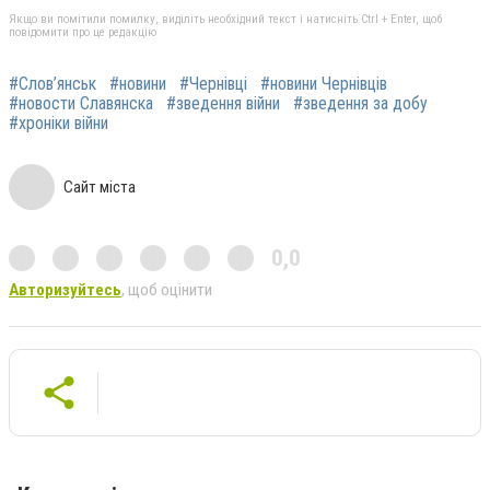
Якщо ви помітили помилку, виділіть необхідний текст і натисніть Ctrl + Enter, щоб
повідомити про це редакцію
#Слов’янськ
#новини
#Чернівці
#новини Чернівців
#новости Славянска
#зведення війни
#зведення за добу
#хроніки війни
Сайт міста
0,0
Авторизуйтесь
, щоб оцінити