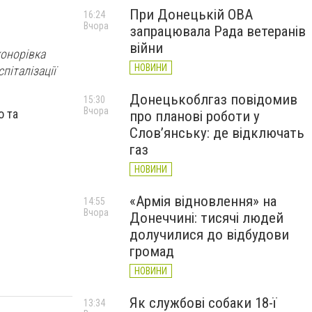
При Донецькій ОВА
16:24
Вчора
запрацювала Рада ветеранів
війни
конорівка
НОВИНИ
піталізації
Донецькоблгаз повідомив
15:30
Вчора
о та
про планові роботи у
Слов’янську: де відключать
газ
НОВИНИ
«Армія відновлення» на
14:55
Вчора
Донеччині: тисячі людей
долучилися до відбудови
громад
НОВИНИ
Як службові собаки 18-ї
13:34