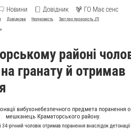
Новини
Довідник
ГО Має сенс
я
Довідкова
Нерухомість
Звіт про прозорість JTI
ня
орському районі чоло
 на гранату й отримав
я
тонації вибухонебезпечного предмета поранення 
мешканець Краматорського району.
 34-річний чоловік отримав поранення внаслідок детонації