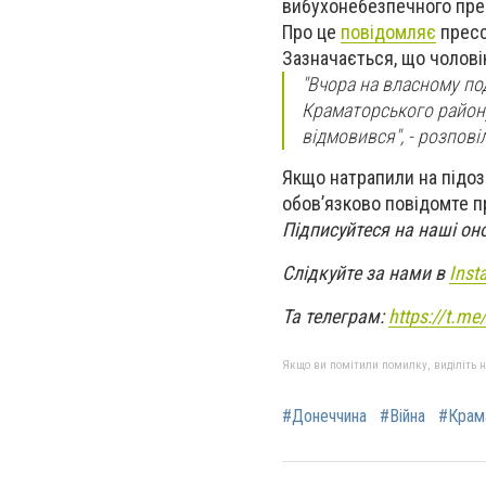
вибухонебезпечного пре
Про це
повідомляє
пресс
Зазначається, що чоловік
"Вчора на власному по
Краматорського району
відмовився", - розпові
Якщо натрапили на підозр
обов’язково повідомте п
Підписуйтеся на наші он
Слідкуйте за нами в
Inst
Та телеграм:
https://t.m
Якщо ви помітили помилку, виділіть нео
#Донеччина
#Війна
#Крам