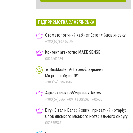
ПІДПРИЄМСТВА СЛОВ'ЯНСЬКА
Стоматологічний кабінет Естет у Слов'янську
+380(66)307-55-75
Контент агентство MAKE SENSE
0504262624
★ BusMaster ★ Переобладнання
Мікроавтобусів №1
+380(67)599-04-04
Адвокатське об'єднання Актум
+380(67)566-47-09, +380(50)347-05-80
Бігун Віталій Валерійович - приватний нотаріус
Слов'янського міського нотаріального округу
Дон.обл.
0506555431