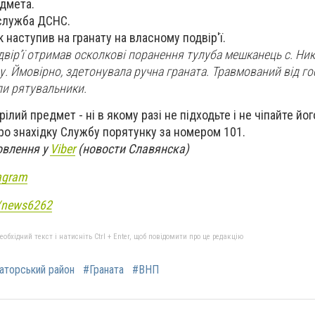
дмета.
лужба ДСНС.
 наступив на гранату на власному подвір'ї.
двірʼї отримав осколкові поранення тулуба мешканець с. Ни
. Ймовірно, здетонувала ручна граната. Травмований від гос
ли рятувальники.
ілий предмет - ні в якому разі не підходьте і не чіпайте йог
ро знахідку Службу порятунку за номером 101.
овлення у
Viber
(новости Славянска)
agram
e/news6262
бхідний текст і натисніть Ctrl + Enter, щоб повідомити про це редакцію
аторський район
#Граната
#ВНП