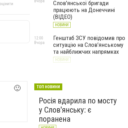
Вчора
Слов'янської бригади
 оцінити
працюють на Донеччині
(ВІДЕО)
НОВИНИ
Генштаб ЗСУ повідомив про
12:00
Вчора
ситуацію на Слов’янському
та найближчих напрямках
НОВИНИ
Слов’янськ обстріляли 13
11:18
Вчора
разів за добу. Хроніка
великої війни: 7 серпня
🙂
ТОП НОВИНИ
НОВИНИ
Росія вдарила по мосту
у Слов'янську: є
поранена
НОВИНИ