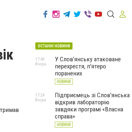
ОСТАННІ НОВИНИ
вік
У Слов’янську атаковане
17:40
Вчора
перехрестя, п'ятеро
поранених
НОВИНИ
Підприємець зі Слов'янська
17:24
Вчора
відкрив лабораторію
завдяки програмі «Власна
отримав
справа»
НОВИНИ