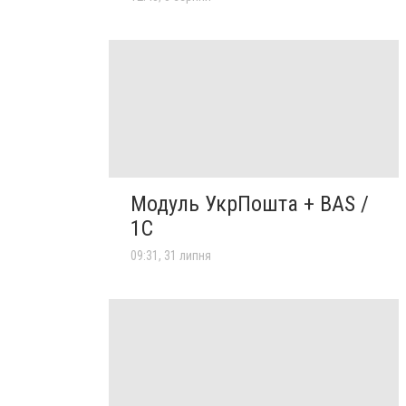
Модуль УкрПошта + BAS /
1C
09:31, 31 липня