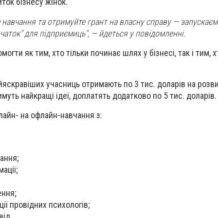
ток бізнесу жінок.
 навчання та отримуйте грант на власну справу — запускаєм
чаток" для підприємиць", — йдеться у повідомленні.
огти як тим, хто тільки починає шлях у бізнесі, так і тим, 
йяскравіших учасниць отримають по 3 тис. доларів на розвит
муть найкращі ідеї, доплатять додатково по 5 тис. доларів.
айн- на офлайн-навчання з:
ання;
ації;
ення;
ії провідних психологів;
від.