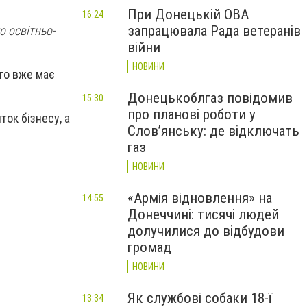
При Донецькій ОВА
16:24
запрацювала Рада ветеранів
о освітньо-
війни
НОВИНИ
хто вже має
Донецькоблгаз повідомив
15:30
про планові роботи у
ок бізнесу, а
Слов’янську: де відключать
газ
НОВИНИ
«Армія відновлення» на
14:55
Донеччині: тисячі людей
долучилися до відбудови
громад
НОВИНИ
Як службові собаки 18-ї
13:34