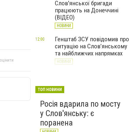
Слов'янської бригади
працюють на Донеччині
(ВІДЕО)
НОВИНИ
Генштаб ЗСУ повідомив про
12:00
ситуацію на Слов’янському
та найближчих напрямках
 оцінити
НОВИНИ
Слов’янськ обстріляли 13
11:18
разів за добу. Хроніка
великої війни: 7 серпня
ТОП НОВИНИ
НОВИНИ
Росія вдарила по мосту
у Слов'янську: є
поранена
НОВИНИ