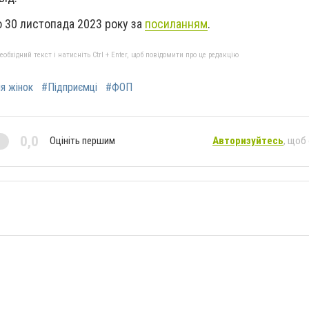
 30 листопада 2023 року за
посиланням
.
бхідний текст і натисніть Ctrl + Enter, щоб повідомити про це редакцію
я жінок
#Підприємці
#ФОП
0,0
Оцініть першим
Авторизуйтесь
, щоб