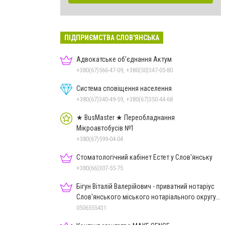
ПІДПРИЄМСТВА СЛОВ'ЯНСЬКА
Адвокатське об'єднання Актум
+380(67)566-47-09, +380(50)347-05-80
Система сповіщення населення
+380(67)340-49-59, +380(67)350-44-68
★ BusMaster ★ Переобладнання
Мікроавтобусів №1
+380(67)599-04-04
Стоматологічний кабінет Естет у Слов'янську
+380(66)307-55-75
Бігун Віталій Валерійович - приватний нотаріус
Слов'янського міського нотаріального округу
Дон.обл.
0506555431