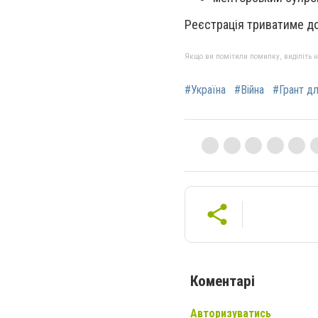
Реєстрація триватиме до
Якщо ви помітили помилку, виділіть нео
#Україна
#Війна
#Грант дл
Коментарі
Авторизуватись