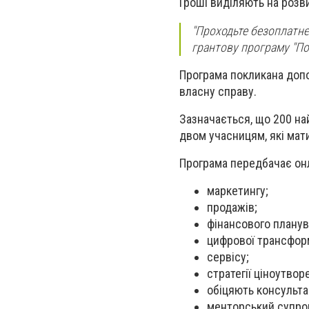
Гроші виділяють на розви
"Проходьте безоплатне
грантову програму "По
Програма покликана допом
власну справу.
Зазначається, що 200 на
двом учасницям, які мати
Програма передбачає онл
маркетингу;
продажів;
фінансового планув
цифрової трансформ
сервісу;
стратегії ціноутвор
обіцяють консультац
менторський супро