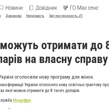
Новини
Довідник
ГО Має сенс
я
Довідкова
Нерухомість
Звіт про прозорість JTI
 можуть отримати до 
ларів на власну справу
Україні оголосили нову програму для жінок.
рансформації України оголосило нову освітньо-грантову пр
ках якої можна отримати до 8 тисяч доларів.
сслужба
Мінцифри
.