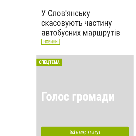
У Слов'янську
скасовують частину
автобусних маршрутів
НОВИНИ
СПЕЦТЕМА
Голос громади
Всі матеріали тут