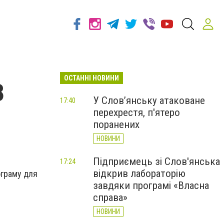
ОСТАННІ НОВИНИ
8
У Слов’янську атаковане
17:40
перехрестя, п'ятеро
поранених
НОВИНИ
Підприємець зі Слов'янська
17:24
відкрив лабораторію
ограму для
завдяки програмі «Власна
справа»
НОВИНИ