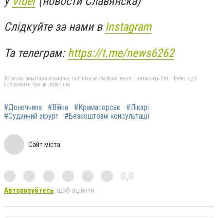
у
Viber
(новости Славянска)
Слідкуйте за нами в
Instagram
Та телеграм:
https://t.me/news6262
Якщо ви помітили помилку, виділіть необхідний текст і натисніть Ctrl + Enter, щоб
повідомити про це редакцію
#Донеччина
#Війна
#Краматорськ
#Лікарі
#Судинний хірург
#Безкоштовні консультації
Сайт міста
0,0
Авторизуйтесь
, щоб оцінити