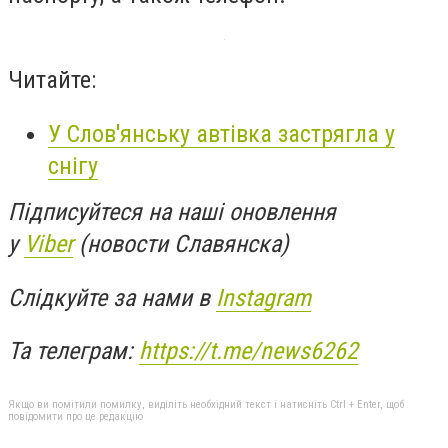
Читайте:
У Слов'янську автівка застрягла у
снігу
Підписуйтеся на наші оновлення
у
Viber
(новости Славянска)
Слідкуйте за нами в
Instagram
Та телеграм:
https://t.me/news6262
Якщо ви помітили помилку, виділіть необхідний текст і натисніть Ctrl + Enter, щоб
повідомити про це редакцію