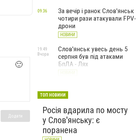
За вечір і ранок Слов'янськ
09:36
чотири рази атакували FPV-
дрони
НОВИНИ
Слов'янськ увесь день 5
19:49
Вчора
серпня був під атаками
🙂
БпЛА - Лях
НОВИНИ
У Слов’янську ударний
19:17
Вчора
БПЛа влучив у
ТОП НОВИНИ
триповерховий будинок у
Росія вдарила по мосту
центрі міста (ФОТО)
Додати
у Слов'янську: є
НОВИНИ
поранена
НОВИНИ