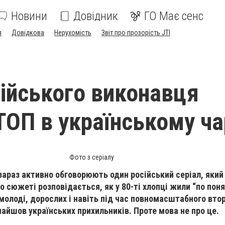
Новини
Довідник
ГО Має сенс
я
Довідкова
Нерухомість
Звіт про прозорість JTI
сійського виконавця
ТОП в українському ча
Фото з серіалу
зараз активно обговорюють один російський серіал, який
го сюжеті розповідається, як у 80-ті хлопці жили “по пон
 молоді, дорослих і навіть під час повномасштабного вто
найшов українських прихильників. Проте мова не про це.