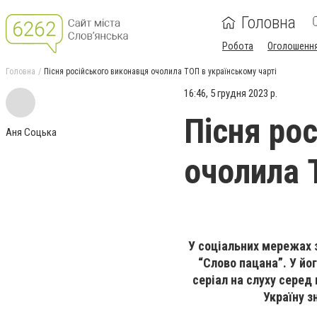
Головна
Робота
Оголошенн
Головна
Пісня російського виконавця очолила ТОП в українському чарті
16:46, 5 грудня 2023 р.
Пісня ро
Аня Соцька
очолила 
У соціальних мережах 
“Слово пацана”. У йо
серіал на слуху серед
Україну з