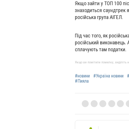
Якщо зайти у ТОП 100 піс
знаходиться саундтрек як
російська група АІГЕЛ.
Під час того, як російсь
російський виконавець. А
сплачують там податки.
Якщо ви помітили помилку, виділіть нео
#новини
#Україна новини
#
#Пияла