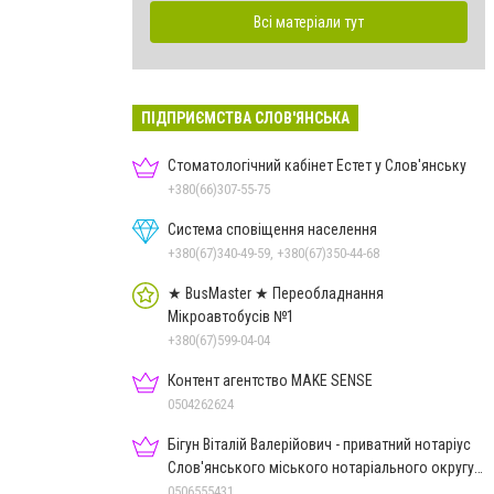
Всі матеріали тут
ПІДПРИЄМСТВА СЛОВ'ЯНСЬКА
Стоматологічний кабінет Естет у Слов'янську
+380(66)307-55-75
Система сповіщення населення
+380(67)340-49-59, +380(67)350-44-68
★ BusMaster ★ Переобладнання
Мікроавтобусів №1
+380(67)599-04-04
Контент агентство MAKE SENSE
0504262624
Бігун Віталій Валерійович - приватний нотаріус
Слов'янського міського нотаріального округу
Дон.обл.
0506555431