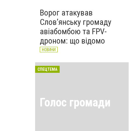
Ворог атакував
Слов’янську громаду
авіабомбою та FPV-
дроном: що відомо
НОВИНИ
СПЕЦТЕМА
Голос громади