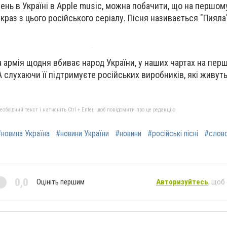
ень в Україні в Apple music, можна побачити, що на
першому
раз з цього російського серіалу. Пісня називається "Пияла
ка армія щодня вбиває народ України, у наших чартах на пер
 слухаючи її підтримуєте російських виробників, які живуть
бхідний текст і натисніть Ctrl + Enter, щоб повідомити про це редакцію
новина Україна
#новини України
#новини
#російські пісні
#слово
0,0
Оцініть першим
Авторизуйтесь
, щоб