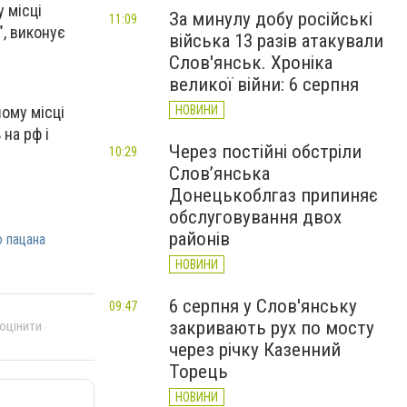
 місці
За минулу добу російські
11:09
", виконує
війська 13 разів атакували
Слов'янськ. Хроніка
великої війни: 6 серпня
НОВИНИ
шому місці
 на рф і
Через постійні обстріли
10:29
Слов’янська
Донецькоблгаз припиняє
обслуговування двох
районів
 пацана
НОВИНИ
6 серпня у Слов'янську
09:47
закривають рух по мосту
 оцінити
через річку Казенний
Торець
НОВИНИ