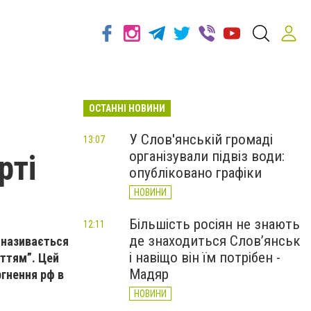
ОСТАННІ НОВИНИ
У Слов'янській громаді
13:07
організували підвіз води:
рті
опубліковано графіки
НОВИНИ
Більшість росіян не знають
12:11
де знаходиться Слов’янськ
 називається
і навіщо він їм потрібен -
яттям”. Цей
Мадяр
ргнення рф в
НОВИНИ