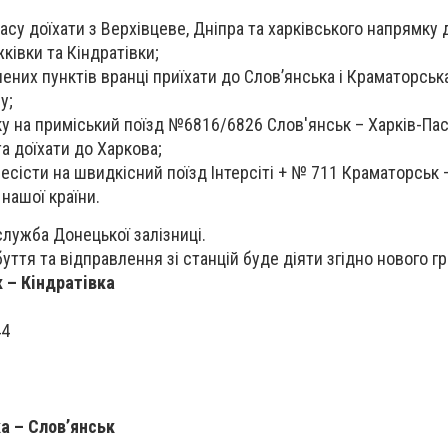
асу доїхати з Верхівцеве, Дніпра та харківського напрямку 
ківки та Кіндратівки;
ених пунктів вранці приїхати до Слов’янська і Краматорська
у;
у на приміський поїзд №6816/6826 Слов'янськ – Харків-Па
та доїхати до Харкова;
есісти на швидкісний поїзд Інтерсіті + № 711 Краматорськ –
нашої країни.
лужба Донецької залізниці.
буття та відправлення зі станцій буде діяти згідно нового гр
 – Кiндратiвка
44
а – Слов’янськ