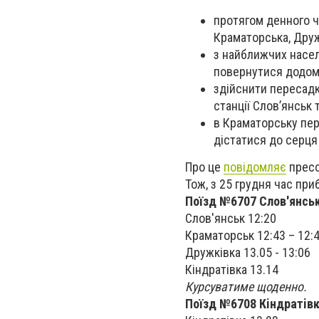
протягом денного ч
Краматорська, Друж
з найближчих насел
повернутися додом
здійснити пересадк
станції Слов’янськ 
в Краматорську пер
дістатися до серця 
Про це
повідомляє
пресс
Тож, з 25 грудня час при
Поїзд №6707 Слов'янськ
Слов'янськ 12:20
Краматорськ 12:43 – 12:
Дружкiвка 13.05 - 13:06
Кiндратiвка 13.14
Курсуватиме щоденно.
Поїзд №6708 Кiндратiвк