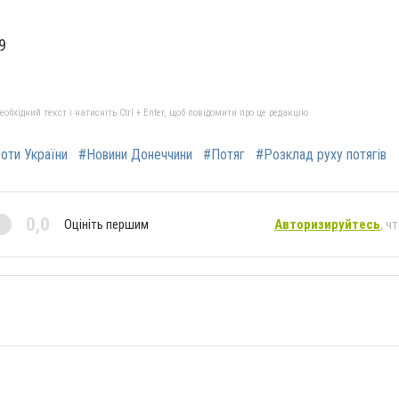
9
бхідний текст і натисніть Ctrl + Enter, щоб повідомити про це редакцію
роти України
#Новини Донеччини
#Потяг
#Розклад руху потягів
0,0
Оцініть першим
Авторизируйтесь
, ч