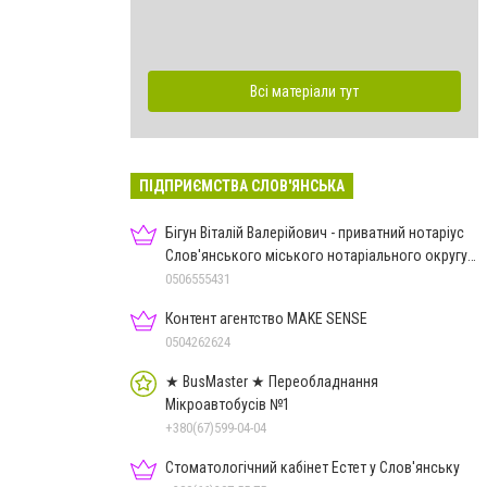
Всі матеріали тут
ПІДПРИЄМСТВА СЛОВ'ЯНСЬКА
Бігун Віталій Валерійович - приватний нотаріус
Слов'янського міського нотаріального округу
Дон.обл.
0506555431
Контент агентство MAKE SENSE
0504262624
★ BusMaster ★ Переобладнання
Мікроавтобусів №1
+380(67)599-04-04
Стоматологічний кабінет Естет у Слов'янську