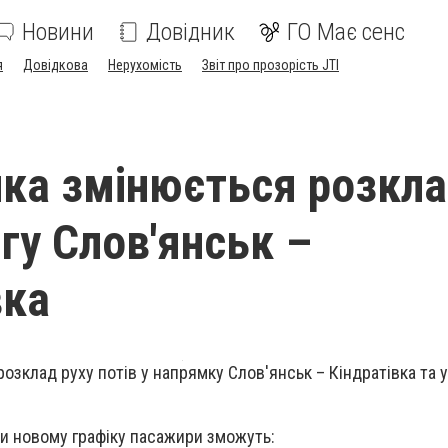
Новини
Довідник
ГО Має сенс
я
Довідкова
Нерухомість
Звіт про прозорість JTI
лка змінюється розкл
гу Слов'янськ –
вка
розклад руху потів у напрямку Слов'янськ – Кiндратiвка та 
и новому графіку пасажири зможуть: