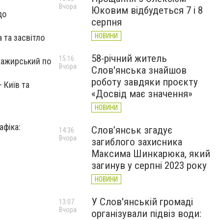
Вчора
Юковим відбудеться 7 і 8
до
серпня
НОВИНИ
 та засвітло
58-річний житель
15:16
сажирський по
Вчора
Слов'янська знайшов
роботу завдяки проєкту
 Київ та
«Досвід має значення»
НОВИНИ
афіка:
Слов’янськ згадує
14:36
Вчора
загиблого захисника
Максима Шинкарюка, який
загинув у серпні 2023 року
НОВИНИ
У Слов'янській громаді
13:07
Вчора
організували підвіз води: