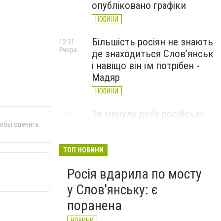
опубліковано графіки
НОВИНИ
Більшість росіян не знають
12:11
Вчора
де знаходиться Слов’янськ
і навіщо він їм потрібен -
Мадяр
НОВИНИ
За минулу добу російські
11:09
Вчора
тобы оценить
війська 13 разів атакували
Слов'янськ. Хроніка
великої війни: 6 серпня
ТОП НОВИНИ
НОВИНИ
Росія вдарила по мосту
у Слов'янську: є
поранена
НОВИНИ