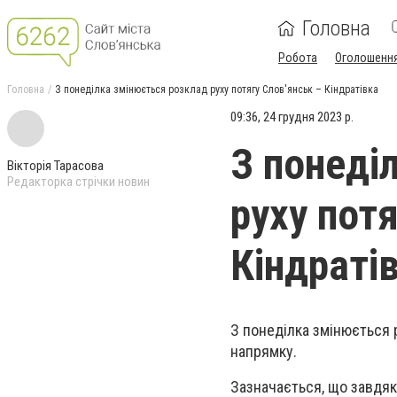
Головна
Робота
Оголошенн
Головна
З понеділка змінюється розклад руху потягу Слов'янськ – Кiндратiвка
09:36, 24 грудня 2023 р.
З понеді
Вікторія Тарасова
Редакторка стрічки новин
руху потя
Кiндратi
З понеділка змінюється 
напрямку.
Зазначається, що завдяк