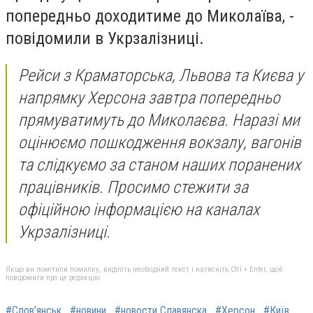
попередньо доходитиме до Миколаїва, -
повідомили в Укрзалізниці.
Рейси з Краматорська, Львова та Києва у
напрямку Херсона завтра попередньо
прямуватимуть до Миколаєва. Наразі ми
оцінюємо пошкодження вокзалу, вагонів
та слідкуємо за станом наших поранених
працівників. Просимо стежити за
офіційною інформацією на каналах
Укрзалізниці.
Якщо ви помітили помилку, виділіть необхідний текст і натисніть Ctrl + Enter, щоб
повідомити про це редакцію
#Слов’янськ
#новини
#новости Славянска
#Херсон
#Київ