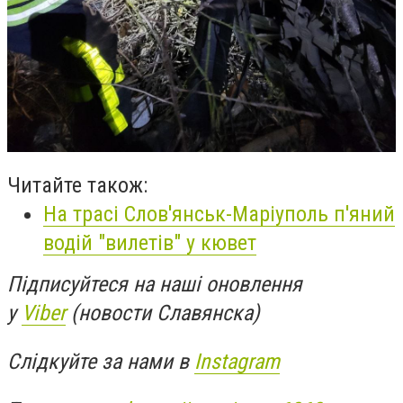
Читайте також:
На трасі Слов'янськ-Маріуполь п'яний
водій "вилетів" у кювет
Підписуйтеся на наші оновлення
у
Viber
(новости Славянска)
Слідкуйте за нами в
Instagram