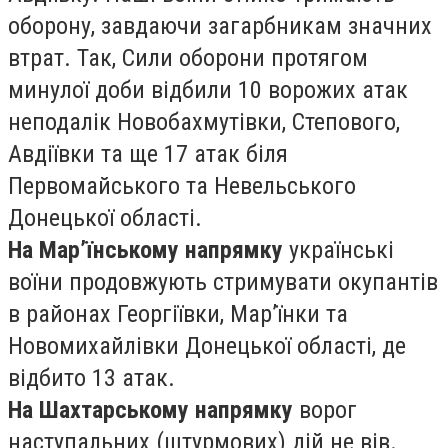
оборону, завдаючи загарбникам значних
втрат. Так, Сили оборони протягом
минулої доби відбили 10 ворожих атак
неподалік Новобахмутівки, Степового,
Авдіївки та ще 17 атак біля
Первомайського та Невельського
Донецької області.
На Мар’їнському напрямку
українські
воїни продовжують стримувати окупантів
в районах Георгіївки, Мар’їнки та
Новомихайлівки Донецької області, де
відбито 13 атак.
На Шахтарському напрямку
ворог
наступальних (штурмових) дій не вів.