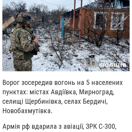
Ворог зосередив вогонь на 5 населених
пунктах: містах Авдіївка, Мирноград,
селищі Щербинівка, селах Бердичі,
Новобахмутівка.
Армія рф вдарила з авіації, ЗРК С-300,