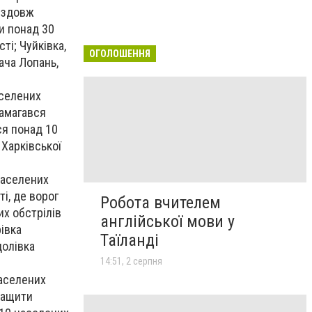
 вздовж
и понад 30
ті; Чуйківка,
ОГОЛОШЕННЯ
зача Лопань,
аселених
намагався
ся понад 10
 Харківської
населених
ті, де ворог
Робота вчителем
их обстрілів
англійської мови у
івка
Таїланді
долівка
14:51, 2 серпня
населених
кращити