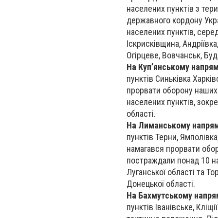
населених пунктів з тер
державного кордону Укра
населених пунктів, серед
Іскрисківщина, Андріївка
Огірцеве, Вовчанськ, Буд
На Куп’янському напря
пунктів Синьківка Харків
прорвати оборону наших 
населених пунктів, зокре
області.
На Лиманському напря
пунктів Терни, Ямполівка
намагався прорвати обор
постраждали понад 10 на
Луганської області та То
Донецької області.
На Бахмутському напря
пунктів Іванівське, Кліщ