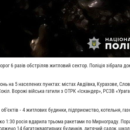
орог 6 разів обстріляв житловий сектор. Поліція зібрала д
нь на 5 населених пунктах: містах Авдіївка, Курахове, Слов
окіл. Ворожі війська гатили з ОТРК «Іскандер», РСЗВ «Ураган
б’єктів - 4 житлових будинки, підприємство, котельня, газ
зько 1:30 росія вдарила трьома ракетами по Мирнограду. По
оджено 14 багатоквартирних будинків, дитячий садок, школа