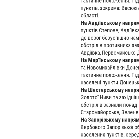
тактичне положення. Під
пунктів, зокрема: Васюків
області.
На Авдіївському напря
пунктів Степове, Авдіївк
де ворог безуспішно нам
обстрілів противника заз
Авдіївка, Первомайське 
На Мар’їнському напря
та Новомихайлівки Донец
тактичне положення. Під
населені пункти Донецько
На Шахтарському напр
Золотої Ниви та західні
обстрілів зазнали понад 
Старомайорське, Зелене
На Запорізькому напря
Вербового Запорізької об
населених пунктів, серед