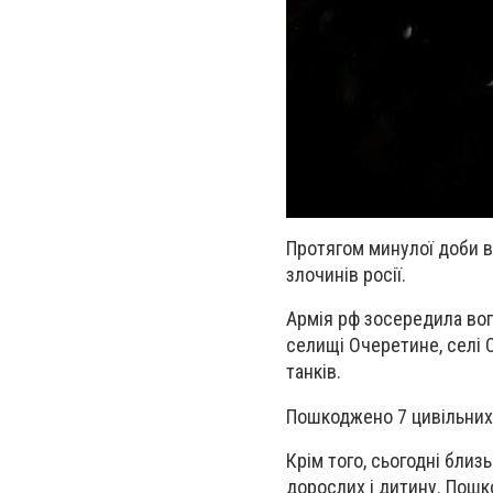
Протягом минулої доби в
злочинів росії.
Армія рф зосередила вого
селищі Очеретине, селі С
танків.
Пошкоджено 7 цивільних о
Крім того, сьогодні бли
дорослих і дитину. Пошк