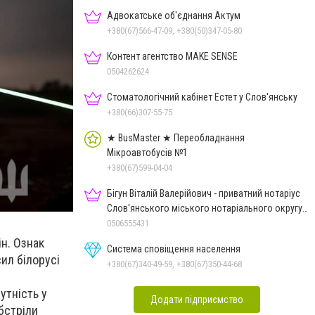
Адвокатське об'єднання Актум
+380(67)566-47-09, +380(50)347-05-80
Контент агентство MAKE SENSE
0504262624
Стоматологічний кабінет Естет у Слов'янську
+380(66)307-55-75
★ BusMaster ★ Переобладнання
Мікроавтобусів №1
+380(67)599-04-04
Бігун Віталій Валерійович - приватний нотаріус
Слов'янського міського нотаріального округу
Дон.обл.
0506555431
н. Ознак
Система сповіщення населення
ил білорусі
+380(67)340-49-59, +380(67)350-44-68
утність у
Додати підприємство
бстріли