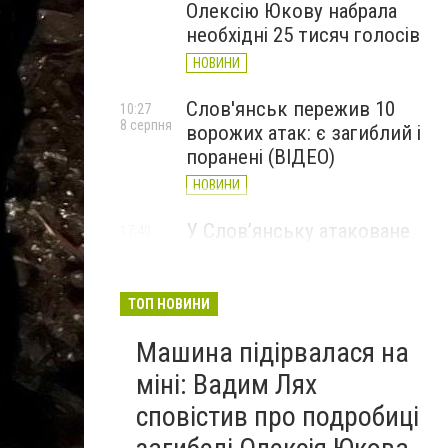
Олексію Юкову набрала
необхідні 25 тисяч голосів
НОВИНИ
Слов'янськ пережив 10
10:27
8 серпня
ворожих атак: є загиблий і
поранені (ВІДЕО)
НОВИНИ
У Слов’янську атаковане
17:40
7 серпня
перехрестя, п'ятеро
поранених
ТОП НОВИНИ
НОВИНИ
Машина підірвалася на
міні: Вадим Лях
сповістив про подробиці