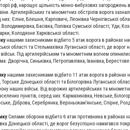
иторії рф, нарощує щільність мінно-вибухових загороджень
їни. Артилерійських та мінометних обстрілів ворога зазнал
 них: Єліне, Блешня, Карповичі, Леонівка Чернігівської облас
, Володимирівка, Басівка, Попівка Сумської області; Уди, Ко
арки, Колодязне Харківської області.
мку
нашими захисниками відбито 5 атак ворога в районах н
ської області та Стельмахівка Луганської області, де ворог 
військ. Під артилерійським та мінометним вогнем опинили
ма: Дворічна, Синьківка, Петропавлівка, Іванівка, Берестове
мку
нашими захисниками відбито 11 атак ворога в районах 
, Торське Донецької області та Білогорівка Луганської облас
ону наших військ. Від ворожих артилерійських та мінометн
селених пунктів, серед них: Кармазинівка, Невське, Білогор
рське, Діброва, Серебрянка, Верхньокам’янське, Спірне, Роз
мку
Силами оборони відбито 6 атак противника в районах 
іївка Донецької області, де ворог безуспішно намагався по