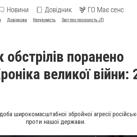
Новини
Довідник
ГО Має сенс
я
Довідкова
Нерухомість
Звіт про прозорість JTI
к обстрілів поранено
роніка великої війни: 
доба широкомасштабної збройної агресії російськ
проти нашої держави.