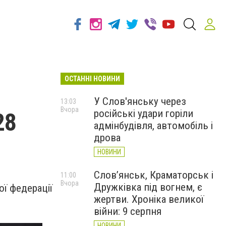
ОСТАННІ НОВИНИ
У Слов'янську через
13:03
Вчора
російські удари горіли
28
адмінбудівля, автомобіль і
дрова
НОВИНИ
Слов’янськ, Краматорськ і
11:00
Вчора
Дружківка під вогнем, є
ої федерації
жертви. Хроніка великої
війни: 9 серпня
НОВИНИ