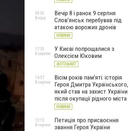
Вечір 8 і ранок 9 серпня
09:30
Вчора
Слов’янськ перебував під
атакою ворожих дронів
НОВИНИ
У Києві попрощалися з
17:33
8 серпня
Олексієм Юковим
ФОТОФАКТ
Вісім років пам'яті: історія
14:37
8 серпня
Героя Дмитра Українського,
який став на захист України
після окупації рідного міста
НОВИНИ
Петиція про присвоєння
12:12
8 серпня
звання Героя України