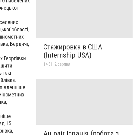
 10 населених
онецької
аселених
ької області,
мінометних
вка, Бердичі,
Стажировка в США
(Internship USA)
 Георгіївки
14:51, 2 серпня
ращити
 такі
йлівка.
 південніше
 мінометних
ка,
дніше
ад 15
іївка,
Au pair Іспанія (робота з