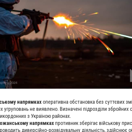
іському напрямках
оперативна обстановка без суттєвих змі
 угруповань не виявлено. Визначені підрозділи збройних с
икордонних з Україною районах.
божанському напрямках
противник зберігає військову прис
роводить диверсійно-розвідувальну діяльність, здійснює о