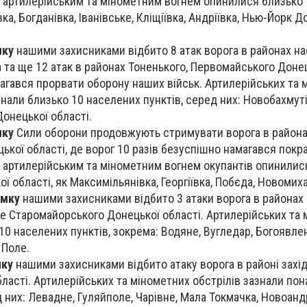
 артилерійським та мінометним вогнем опинилися близько
ка, Богданівка, Іванівське, Кліщіївка, Андріївка, Нью-Йорк Д
мку
нашими захисниками відбито 8 атак ворога в районах н
а та ще 12 атак в районах Тоненького, Первомайського Донец
агався прорвати оборону наших військ. Артилерійських та 
нали близько 10 населених пунктів, серед них: Новобахмуті
Донецької області.
мку
Сили оборони продовжують стримувати ворога в районах
ької області, де ворог 10 разів безуспішно намагався пок
 артилерійським та мінометним вогнем окупантів опинились
ї області, як Максимільянівка, Георгіївка, Побєда, Новомиха
ямку
нашими захисниками відбито 3 атаки ворога в районах
ше Старомайорського Донецької області. Артилерійських та
10 населених пунктів, зокрема: Водяне, Вугледар, Богоявлен
 Поле.
мку
нашими захисниками відбито атаку ворога в районі захі
ласті. Артилерійських та мінометних обстрілів зазнали пон
 них: Левадне, Гуляйполе, Чарівне, Мала Токмачка, Новоандр