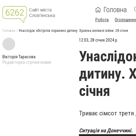
Головна
Робота
Оголошенн
Головна
Унаслідок обстрілів поранено дитину. Хроніка великої війни: 28 січня
12:03, 28 січня 2024 р.
Унаслідо
Вікторія Тарасова
Редакторка стрічки новин
дитину. Х
січня
Триває сімсот третя 
Ситуація на Донеччині.