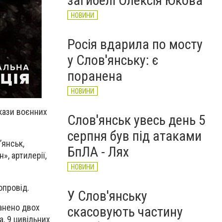
загибелі Олексія Юкова
НОВИНИ
Росія вдарила по мосту
у Слов'янську: є
поранена
НОВИНИ
окази воєнних
Слов'янськ увесь день 5
серпня був під атаками
’янськ,
БпЛА - Лях
», артилерії,
НОВИНИ
опровід.
У Слов'янську
ранено двох
скасовують частину
, 9 цивільних