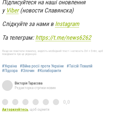
Підписуйтеся на наші оновлення
у
Viber
(новости Славянска)
Слідкуйте за нами в
Instagram
Та телеграм:
https://t.me/news6262
Якщо ви помітили помилку, виділіть необхідний текст і натисніть Ctrl + Enter, щоб
повідомити про це редакцію
#Україна
#Війна росії проти України
#Таїсій Повалій
#Підозра
#Злочин
#Колаборанти
Вікторія Тарасова
Редакторка стрічки новин
0,0
Авторизуйтесь
, щоб оцінити