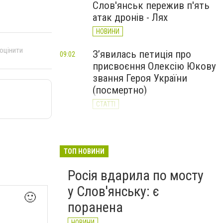
Слов'янськ пережив п'ять
атак дронів - Лях
НОВИНИ
 оцінити
З’явилась петиція про
09:02
присвоєння Олексію Юкову
звання Героя України
(посмертно)
СТАТТІ
За день Слов'янськ
20:23
Вчора
пережив 11 атак дронів: 62-
річний чоловік у реанімації
ТОП НОВИНИ
НОВИНИ
Росія вдарила по мосту
у Слов'янську: є
🙂
поранена
НОВИНИ