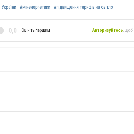
и України
#міненергетики
#підвищення тарифів на світло
0,0
Оцініть першим
Авторизуйтесь
, щоб