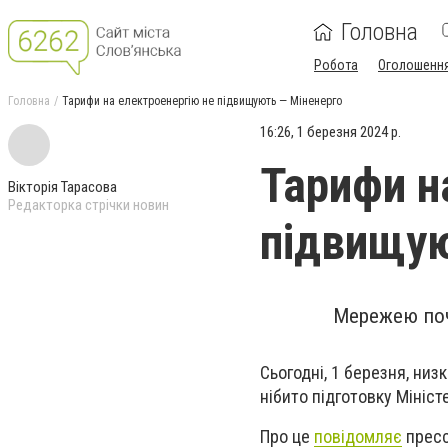
Головна
Робота
Оголошенн
Головна
Тарифи на електроенергію не підвищують — Міненерго
16:26, 1 березня 2024 р.
Тарифи н
Вікторія Тарасова
Редакторка стрічки новин
підвищую
Мережею поч
Сьогодні, 1 березня, ни
нібито підготовку Мініс
Про це
повідомляє
пресс