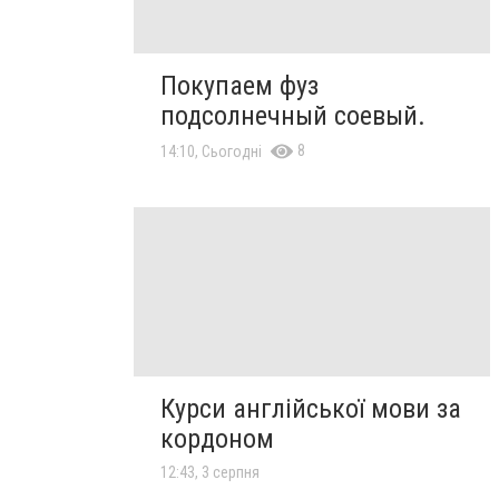
Покупаем фуз
подсолнечный соевый.
8
14:10, Сьогодні
Курси англійської мови за
кордоном
12:43, 3 серпня