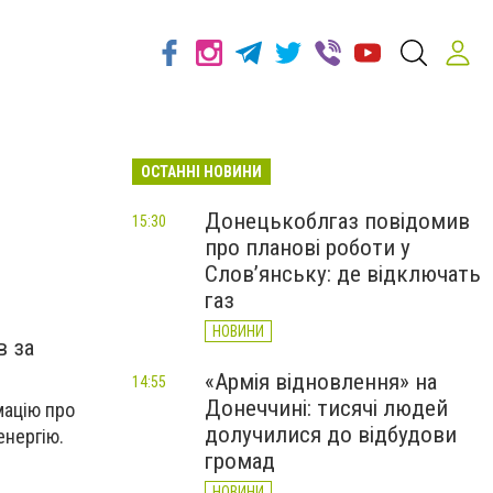
ОСТАННІ НОВИНИ
Донецькоблгаз повідомив
15:30
про планові роботи у
Слов’янську: де відключать
газ
НОВИНИ
в за
«Армія відновлення» на
14:55
Донеччині: тисячі людей
мацію про
долучилися до відбудови
енергію.
громад
НОВИНИ