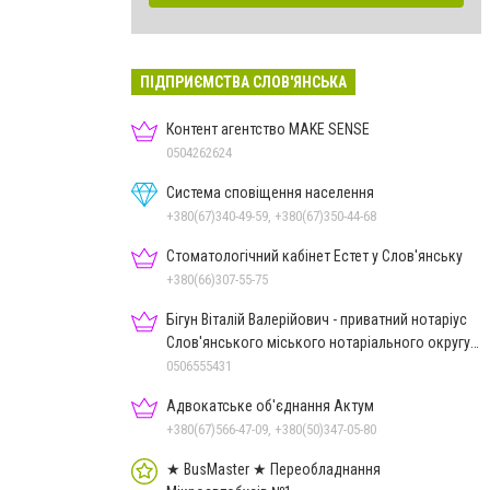
ПІДПРИЄМСТВА СЛОВ'ЯНСЬКА
Контент агентство MAKE SENSE
0504262624
Система сповіщення населення
+380(67)340-49-59, +380(67)350-44-68
Стоматологічний кабінет Естет у Слов'янську
+380(66)307-55-75
Бігун Віталій Валерійович - приватний нотаріус
Слов'янського міського нотаріального округу
Дон.обл.
0506555431
Адвокатське об'єднання Актум
+380(67)566-47-09, +380(50)347-05-80
★ BusMaster ★ Переобладнання