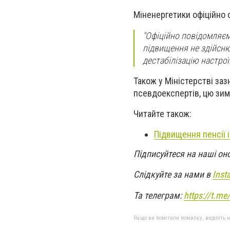
Міненергетики офіційно 
"Офіційно повідомляєм
підвищення не здійсню
дестабілізацію настрої
Також у Міністерстві заз
псевдоекспертів, цю зим
Читайте також:
Підвищення пенсії і
Підписуйтеся на наші он
Слідкуйте за нами в
Inst
Та телеграм:
https://t.m
Якщо ви помітили помилку, виділіть нео