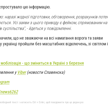
спростувало цю інформацію.
о: наразі жодної підготовки, обговорення, розрахунків поте
ється. Усі заяви з цього приводу є фейком, спрямованим на
в суспільства", - йдеться у повідомленні.
начили, що не зважаючи на всі намагання ворога та заяви
у українці пройшли без масштабних відключень, зі світлом і
 мобілізація - що зміниться в Україні з березня
овлення у
Viber
(новости Славянска)
agram
e/news6262
бхідний текст і натисніть Ctrl + Enter, щоб повідомити про це редакцію