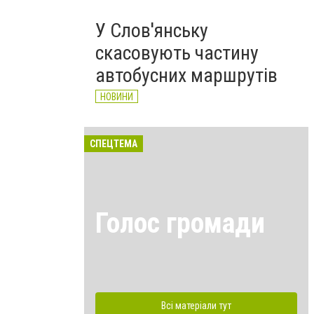
У Слов'янську
скасовують частину
автобусних маршрутів
НОВИНИ
СПЕЦТЕМА
Голос громади
Всі матеріали тут