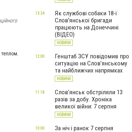
Як службові собаки 18-ї
13:34
Слов'янської бригади
нційного
працюють на Донеччині
(ВІДЕО)
НОВИНИ
 теплом.
Генштаб ЗСУ повідомив про
12:00
ситуацію на Слов’янському
та найближчих напрямках
НОВИНИ
Слов’янськ обстріляли 13
11:18
разів за добу. Хроніка
великої війни: 7 серпня
НОВИНИ
За ніч і ранок 7 серпня
10:00