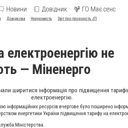
Новини
Довідник
ГО Має сенс
я
Довідкова
Нерухомість
Звіт про прозорість JTI
а електроенергію не
ть — Міненерго
али ширитися інформація про підвищення тарифі
електроенергію.
зкою інформаційних ресурсів вчергове було поширено інфор
терством енергетики України підвищення тарифу на електро
лужба Міністерства.