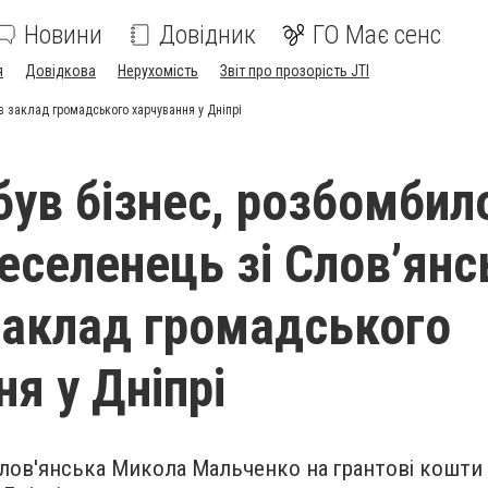
Новини
Довідник
ГО Має сенс
я
Довідкова
Нерухомість
Звіт про прозорість JTI
ив заклад громадського харчування у Дніпрі
 був бізнес, розбомбил
реселенець зі Слов’янс
заклад громадського
я у Дніпрі
лов'янська Микола Мальченко на грантові кошти 