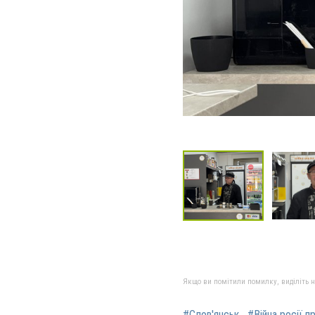
Якщо ви помітили помилку, виділіть нео
#Слов'янськ
#Війна росії п