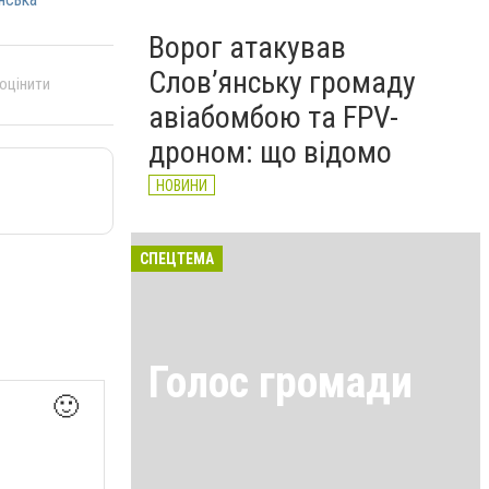
Ворог атакував
Слов’янську громаду
 оцінити
авіабомбою та FPV-
дроном: що відомо
НОВИНИ
СПЕЦТЕМА
Голос громади
🙂