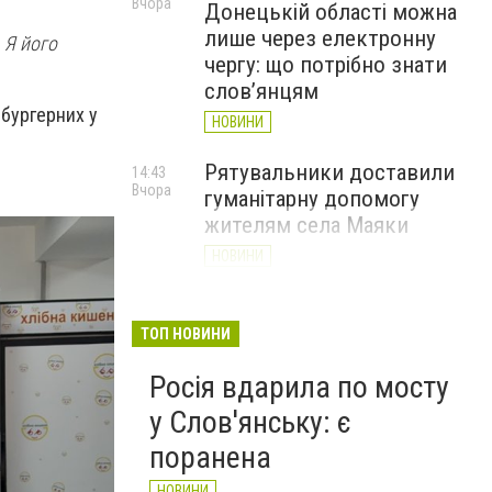
Вчора
Донецькій області можна
лише через електронну
 Я його
чергу: що потрібно знати
слов’янцям
чбургерних у
НОВИНИ
Рятувальники доставили
14:43
Вчора
гуманітарну допомогу
жителям села Маяки
НОВИНИ
«Я і Донеччина»: стартувала
13:52
Вчора
онлайн-акція до Дня молоді
ТОП НОВИНИ
НОВИНИ
Росія вдарила по мосту
у Слов'янську: є
поранена
НОВИНИ