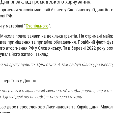
Дніпрі заклад громадського харчування.
ргнення чоловік мав свій бізнес у Слов’янську. Однак його
ові РФ.
 у матеріалі "
Суспільного
".
 Микола подав заявки на декілька грантів. На отримані майж
ував приміщення та придбав обладнання. Подібний фаст-фу
о вторгнення РФ у Слов’янську. Та в березні 2022 року роз
увала його житло і заклад.
и на другу вулицю. Одні стіни. А там де був бізнес, рознесл
а переїхав у Дніпро.
це погрузити в маленький мікроавтобус обладнання, яке я вл
. І деякі речі віз на собі", — розказав Микола.
ацює двоє переселенок з Лисичанська та Харківщини. Микол
траву.