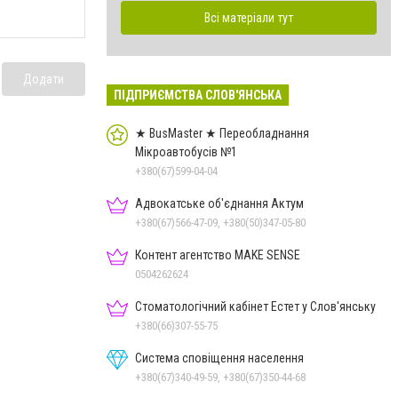
Всі матеріали тут
Додати
ПІДПРИЄМСТВА СЛОВ'ЯНСЬКА
★ BusMaster ★ Переобладнання
Мікроавтобусів №1
+380(67)599-04-04
Адвокатське об'єднання Актум
+380(67)566-47-09, +380(50)347-05-80
Контент агентство MAKE SENSE
0504262624
Стоматологічний кабінет Естет у Слов'янську
+380(66)307-55-75
Система сповіщення населення
+380(67)340-49-59, +380(67)350-44-68