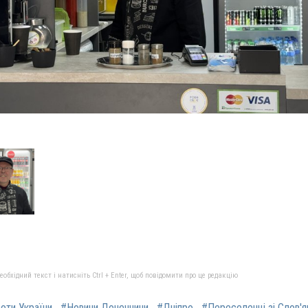
бхідний текст і натисніть Ctrl + Enter, щоб повідомити про це редакцію
роти України
#Новини Донеччини
#Дніпро
#Переселенці зі Слов'я