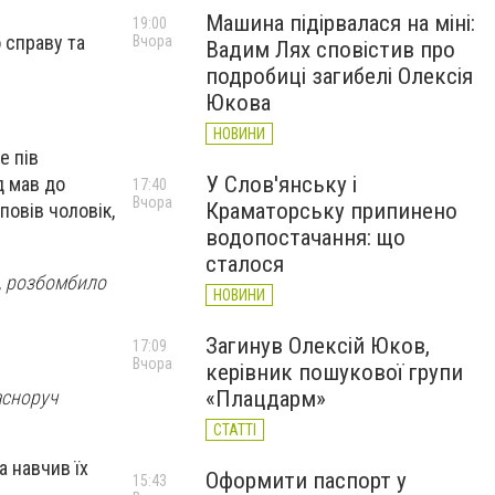
Машина підірвалася на міні:
19:00
 справу та
Вчора
Вадим Лях сповістив про
подробиці загибелі Олексія
Юкова
НОВИНИ
е пів
У Слов'янську і
д мав до
17:40
Вчора
Краматорську припинено
повів чоловік,
водопостачання: що
сталося
о, розбомбило
НОВИНИ
Загинув Олексій Юков,
17:09
Вчора
керівник пошукової групи
асноруч
«Плацдарм»
СТАТТІ
а навчив їх
Оформити паспорт у
15:43