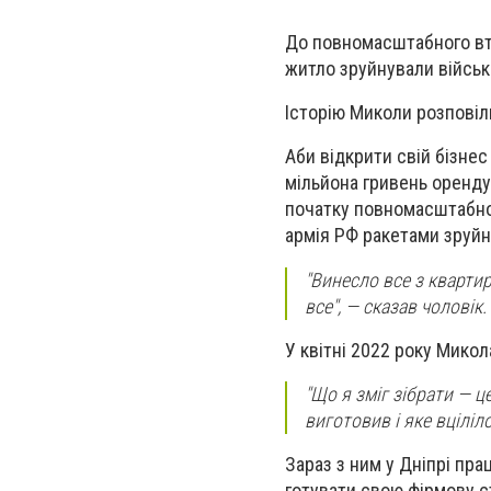
До повномасштабного вто
житло зруйнували військ
Історію Миколи розповіли
Аби відкрити свій бізнес
мільйона гривень оренд
початку повномасштабног
армія РФ ракетами зруйн
"Винесло все з квартир
все", — сказав чоловік.
У квітні 2022 року Микол
"Що я зміг зібрати — 
виготовив і яке вціліло
Зараз з ним у Дніпрі пр
готувати свою фірмову с