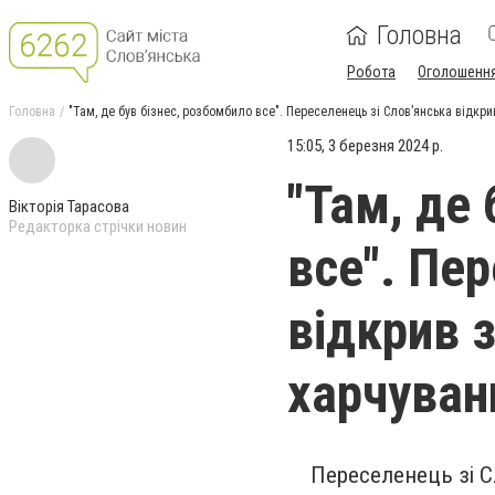
Головна
Робота
Оголошенн
Головна
"Там, де був бізнес, розбомбило все". Переселенець зі Слов’янська відкр
15:05, 3 березня 2024 р.
"Там, де
Вікторія Тарасова
Редакторка стрічки новин
все". Пе
відкрив 
харчуванн
Переселенець зі С