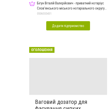
Бігун Віталій Валерійович - приватний нотаріус
Слов'янського міського нотаріального округу
Дон.обл.
0506555431
Додати підприємство
ОГОЛОШЕННЯ
Ваговий дозатор для
фасування сипких