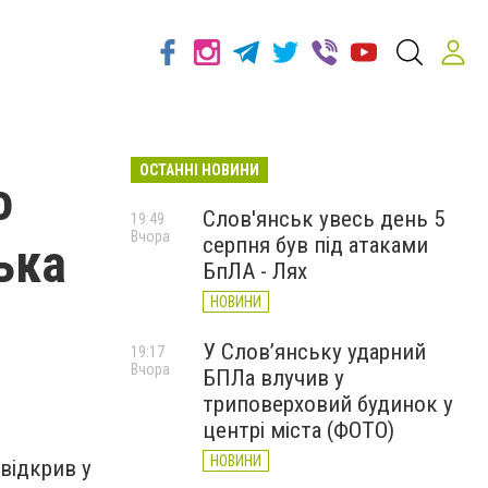
ОСТАННІ НОВИНИ
о
Слов'янськ увесь день 5
19:49
Вчора
серпня був під атаками
ька
БпЛА - Лях
НОВИНИ
У Слов’янську ударний
19:17
Вчора
БПЛа влучив у
триповерховий будинок у
центрі міста (ФОТО)
НОВИНИ
відкрив у