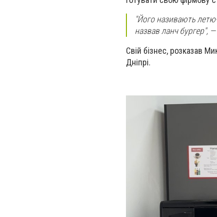
"Його називають летюч
назвав ланч бургер", —
Свій бізнес, розказав М
Дніпрі.