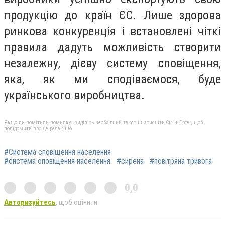
продукцію до країн ЄС. Лише здорова
ринкова конкуренція і встановлені чіткі
правила дадуть можливість створити
незалежну, дієву систему сповіщення,
яка, як ми сподіваємося, буде
українського виробництва.
Якщо ви помітили помилку, виділіть необхідний текст і натисніть Ctrl + Enter, щоб
повідомити про це редакцію
#Система сповіщення населення
#система оповіщення населення
#сирена
#повітряна тривога
0,0
Авторизуйтесь
, щоб оцінити