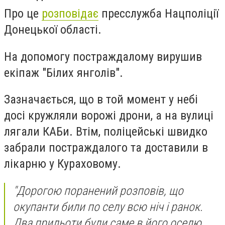
Про це
розповідає
пресслужба Нацполіції
Донецької області.
На допомогу постраждалому вирушив
екіпаж "Білих янголів".
Зазначається, що в той момент у небі
досі кружляли ворожі дрони, а на вулиці
лягали КАБи. Втім, поліцейські швидко
забрали постраждалого та доставили в
лікарню у Кураховому.
"Дорогою поранений розповів, що
окупанти били по селу всю ніч і ранок.
Два прильоти були саме в його оселю.