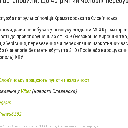
 встановили, що 40-річний чоловік перебув
лужба патрульної поліції Краматорська та Слов'янська.
 громадянин перебуває у розшуку відділом № 4 Краматорсь
ності до правопорушень за ст. 309 (Незаконне виробництво,
, зберігання, перевезення чи пересилання наркотичних зас
о їх аналогів без мети збуту) та 310 (Посів або вирощуванн
опель) ККУ.
Словʼянську працюють пункти незламності
овлення у
Viber
(новости Славянска)
agram
e/news6262
бхідний текст і натисніть Ctrl + Enter, щоб повідомити про це редакцію