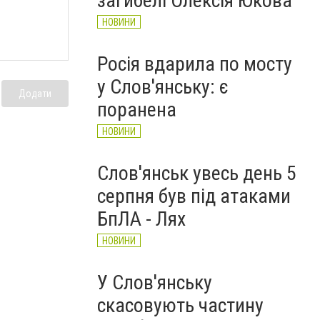
загибелі Олексія Юкова
НОВИНИ
Росія вдарила по мосту
у Слов'янську: є
Додати
поранена
НОВИНИ
Слов'янськ увесь день 5
серпня був під атаками
БпЛА - Лях
НОВИНИ
У Слов'янську
скасовують частину