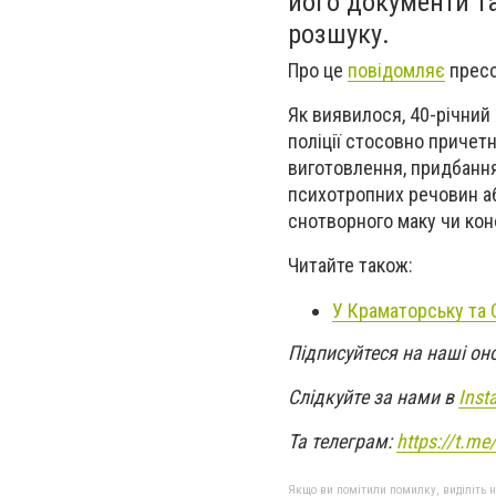
його документи та
розшуку.
Про це
повідомляє
пресс
Як виявилося, 40-річний
поліції стосовно причет
виготовлення, придбання
психотропних речовин аб
снотворного маку чи кон
Читайте також:
У Краматорську та 
Підписуйтеся на наші он
Слідкуйте за нами в
Inst
Та телеграм:
https://t.m
Якщо ви помітили помилку, виділіть нео