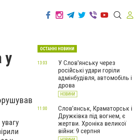
ОСТАННІ НОВИНИ
 у
У Слов'янську через
13:03
російські удари горіли
адмінбудівля, автомобіль і
дрова
НОВИНИ
порушував
Слов’янськ, Краматорськ і
.
11:00
Дружківка під вогнем, є
 увагу
жертви. Хроніка великої
вірили
війни: 9 серпня
НОВИНИ