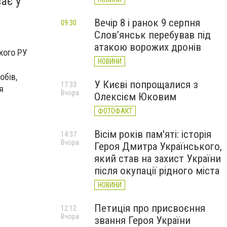
ає у
Вечір 8 і ранок 9 серпня
09:30
Слов’янськ перебував під
атакою ворожих дронів
кого РУ
НОВИНИ
обів,
У Києві попрощалися з
17:33
я
Вчора
Олексієм Юковим
ФОТОФАКТ
Вісім років пам'яті: історія
14:37
Вчора
Героя Дмитра Українського,
який став на захист України
після окупації рідного міста
НОВИНИ
Петиція про присвоєння
12:12
Вчора
звання Героя України