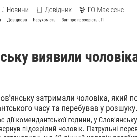
Новини
Довідник
ГО Має сенс
я
Довідкова
Нерухомість
Звіт про прозорість JTI
нську виявили чоловіка
лов'янську затримали чоловіка, який 
тського часу та перебував у розшуку
с дії комендантської години, у Слов’янську
ернув підозрілий чоловік. Патрульні пере