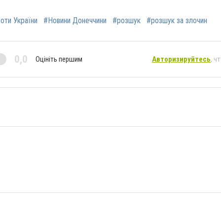
роти України
#Новини Донеччини
#розшук
#розшук за злочин
0,0
Оцініть першим
Авторизируйтесь
, ч