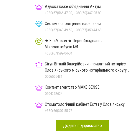
Адвокатське об'єднання Актум
+380(67)566-47-09, +380(50)347-05-80
Система сповіщення населення
+380(67)340-49-59, +380(67)350-44-68
★ BusMaster ★ Переобладнання
Мікроавтобусів №1
+380(67)599-04-04
Бігун Віталій Валерійович - приватний нотаріус
Слов'янського міського нотаріального округу
Дон.обл.
0506555431
Контент агентство MAKE SENSE
0504262624
Стоматологічний кабінет Естет у Слов'янську
+380(66)307-55-75
Додати підприємство