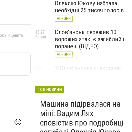
Олексію Юкову набрала
необхідні 25 тисяч голосів
НОВИНИ
Слов'янськ пережив 10
10:27
тобы оценить
Вчора
ворожих атак: є загиблий і
поранені (ВІДЕО)
НОВИНИ
У Слов’янську атаковане
17:40
7 серпня
перехрестя, п'ятеро
поранених
ТОП НОВИНИ
НОВИНИ
Машина підірвалася на
міні: Вадим Лях
сповістив про подробиці
🙂