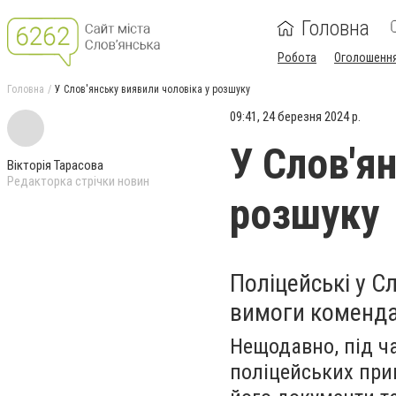
Головна
Робота
Оголошенн
Головна
У Слов'янську виявили чоловіка у розшуку
09:41, 24 березня 2024 р.
У Слов'я
Вікторія Тарасова
Редакторка стрічки новин
розшуку
Поліцейські у С
вимоги комендан
Нещодавно, під ча
поліцейських прив