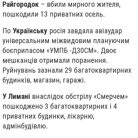
Райгородок
– вбили мирного жителя,
пошкодили 13 приватних осель.
По
Українську
росія завдала авіаудар
універсальним міжвидовим плануючим
боєприпасом «УМПБ -Д30СМ». Двоє
мешканців отримали поранення.
Руйнувань зазнали 29 багатоквартирних
будинків, магазин, гаражі.
У Лимані
внаслідок обстрілу «Смерчем»
пошкоджено 3 багатоквартирних і 4
приватних будинки, лікарню,
адмінбудівлю.