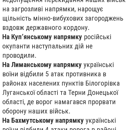
на загрозливі напрямки, нарощує
щільність мінно-вибухових загороджень
вздовж державного кордону.
На Куп’янському напрямку
російські
окупанти наступальних дій не
проводили.
На Лиманському напрямку
українські
воїни відбили 5 атак противника в
районах населених пунктів Білогорівка
Луганської області та Терни Донецької
області, де ворог намагався прорвати
оборону наших військ.
На Бахмутському напрямку
українські
воїни відбили 4 атаки ворога в районі