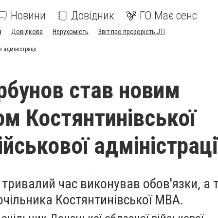
Новини
Довідник
ГО Має сенс
я
Довідкова
Нерухомість
Звіт про прозорість JTI
ї адміністрації
орбунов став новим
ом Костянтинівської
ійськової адміністраці
 тривалий час виконував обов'язки, а 
очільника Костянтинівської МВА.