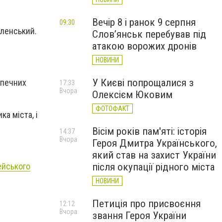
Вечір 8 і ранок 9 серпня
09:30
ленський.
Слов’янськ перебував під
атакою ворожих дронів
НОВИНИ
У Києві попрощалися з
зпечних
17:33
Вчора
Олексієм Юковим
ФОТОФАКТ
а міста, і
Вісім років пам'яті: історія
14:37
Вчора
Героя Дмитра Українського,
який став на захист України
ейського
після окупації рідного міста
НОВИНИ
Петиція про присвоєння
12:12
Вчора
звання Героя України