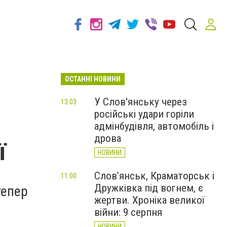
ОСТАННІ НОВИНИ
У Слов'янську через
13:03
російські удари горіли
адмінбудівля, автомобіль і
дрова
ї
НОВИНИ
Слов’янськ, Краматорськ і
11:00
Дружківка під вогнем, є
тепер
жертви. Хроніка великої
війни: 9 серпня
НОВИНИ