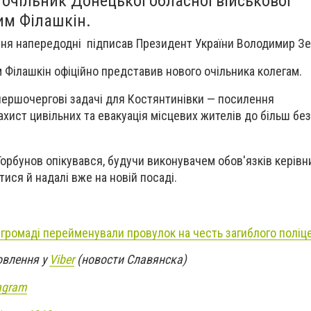
очільник Донецької обласної військової
им Філашкін.
ня напередодні підписав Президент України Володимир Зе
м Філашкін офіційно представив нового очільника колегам.
першочергові задачі для Костянтинівки — посилення
хист цивільних та евакуація місцевих жителів до більш бе
орбунов опікувався, будучи виконувачем обов'язків керівник
ися й надалі вже на новій посаді.
 громаді перейменували провулок на честь загиблого поліц
овлення у
Viber
(новости Славянска)
agram