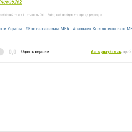
e/news6262
бхідний текст і натисніть Ctrl + Enter, щоб повідомити про це редакцію
роти України
#Костянтинівська МВА
#очільник Костянтинівської М
0,0
Оцініть першим
Авторизуйтесь
, щоб