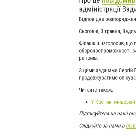
Про це
повідомив
адміністрації Вад
Відповідне розпоряджен
Сьогодні, 3 травня, Вади
Філашкін наголосив, що 
обороноспроможності, за
регіонів.
З цими задачами Сергій Г
продовжуватиме опікуват
Читайте також:
У Костянтинівській
Підписуйтеся на наші он
Слідкуйте за нами в
Inst