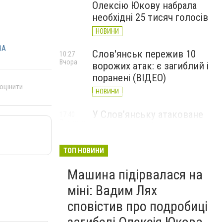
Олексію Юкову набрала
необхідні 25 тисяч голосів
НОВИНИ
ВА
Слов'янськ пережив 10
10:27
Вчора
ворожих атак: є загиблий і
поранені (ВІДЕО)
 оцінити
НОВИНИ
У Слов’янську атаковане
17:40
7 серпня
перехрестя, п'ятеро
поранених
ТОП НОВИНИ
НОВИНИ
Машина підірвалася на
міні: Вадим Лях
сповістив про подробиці