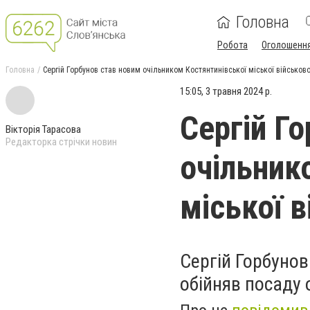
Головна
Робота
Оголошенн
Головна
Сергій Горбунов став новим очільником Костянтинівської міської військово
15:05, 3 травня 2024 р.
Сергій Г
Вікторія Тарасова
Редакторка стрічки новин
очільник
міської в
Сергій Горбунов
обійняв посаду 