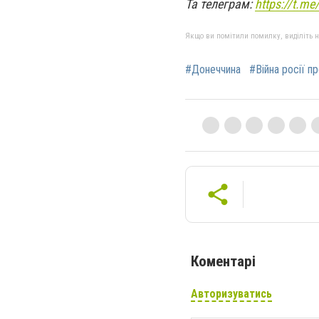
Та телеграм:
https://t.m
Якщо ви помітили помилку, виділіть нео
#Донеччина
#Війна росії п
Коментарі
Авторизуватись