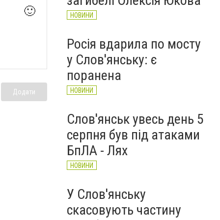
загибелі Олексія Юкова
🙂
НОВИНИ
Росія вдарила по мосту
у Слов'янську: є
поранена
НОВИНИ
Додати
Слов'янськ увесь день 5
серпня був під атаками
БпЛА - Лях
НОВИНИ
У Слов'янську
скасовують частину