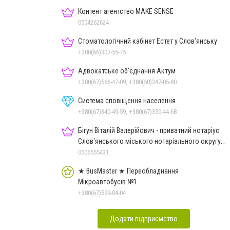
Контент агентство MAKE SENSE
0504262624
Стоматологічний кабінет Естет у Слов'янську
+380(66)307-55-75
Адвокатське об'єднання Актум
+380(67)566-47-09, +380(50)347-05-80
Система сповіщення населення
+380(67)340-49-59, +380(67)350-44-68
Бігун Віталій Валерійович - приватний нотаріус
Слов'янського міського нотаріального округу
Дон.обл.
0506555431
★ BusMaster ★ Переобладнання
Мікроавтобусів №1
+380(67)599-04-04
Додати підприємство