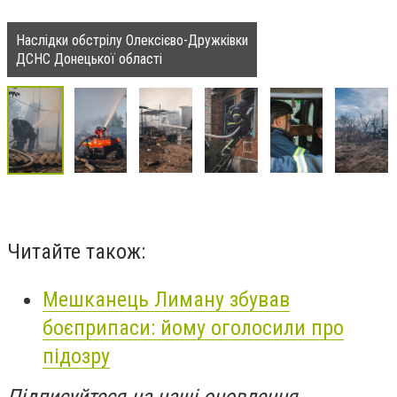
Наслідки обстрілу Олексієво-Дружківки
ДСНС Донецької області
Читайте також:
Мешканець Лиману збував
боєприпаси: йому оголосили про
підозру
Підписуйтеся на наші оновлення