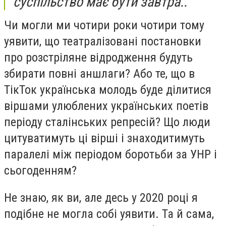
суспільство має бути завтра..
Чи могли ми чотири роки чотири тому
уявити, що театралізовані постановки
про розстріляне відродження будуть
збирати повні аншлаги? Або те, що в
ТікТок українська молодь буде ділитися
віршами улюблених українських поетів
періоду сталінських репресій? Що люди
цитуватимуть ці вірші і знаходитимуть
паралелі між періодом боротьби за УНР і
сьогоденням?
Не знаю, як ви, але десь у 2020 році я
подібне не могла собі уявити. Та й сама,