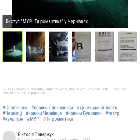
Виступ "МУР. Ти романтика" у Чернівцях
Якщо ви помітили помилку, виділіть необхідний текст і натисніть Ctrl + Enter, щоб
повідомити про це редакцію
#Слов'янськ
#новини Слов'янська
#Донецька область
#Чернівці
#новини Чернівців
#новини Буковини
#театр
#культура
#МУР
#Ти романтика
Вікторія Повержук
Редакторка сайту міста Чернівці 0372