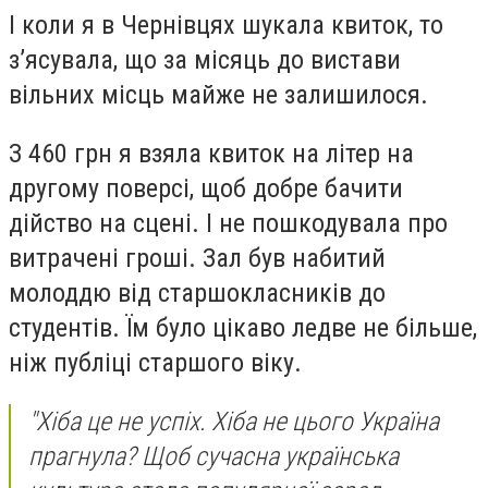
І коли я в Чернівцях шукала квиток, то
зʼясувала, що за місяць до вистави
вільних місць майже не залишилося.
З 460 грн я взяла квиток на літер на
другому поверсі, щоб добре бачити
дійство на сцені. І не пошкодувала про
витрачені гроші. Зал був набитий
молоддю від старшокласників до
студентів. Їм було цікаво ледве не більше,
ніж публіці старшого віку.
"Хіба це не успіх. Хіба не цього Україна
прагнула? Щоб сучасна українська