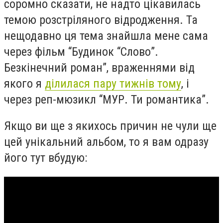
соромно сказати, не надто цікавилась
темою розстріляного відродження. Та
нещодавно ця тема знайшла мене сама
через фільм “Будинок “Слово”.
Безкінечний роман”, враженнями від
якого я
ділилася пару тижнів тому
, і
через реп-мюзикл “МУР. Ти романтика”.
Якщо ви ще з якихось причин не чули ще
цей унікальний альбом, то я вам одразу
його тут вбудую: