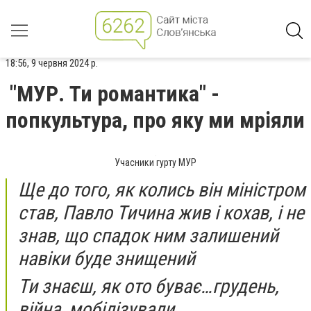
18:56, 9 червня 2024 р.
"МУР. Ти романтика" -
попкультура, про яку ми мріяли
Учасники гурту МУР
Ще до того, як колись він міністром
став, Павло Тичина жив і кохав, і не
знав, що спадок ним залишений
навіки буде знищений
Ти знаєш, як ото буває…грудень,
війна, мобілізували