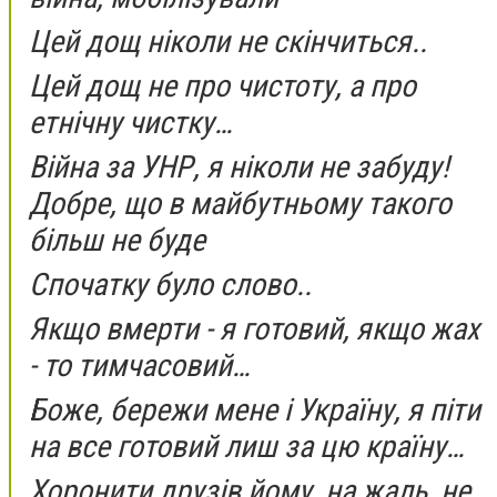
Цей дощ ніколи не скінчиться..
Цей дощ не про чистоту, а про
етнічну чистку…
Війна за УНР, я ніколи не забуду!
Добре, що в майбутньому такого
більш не буде
Спочатку було слово..
Якщо вмерти - я готовий, якщо жах
- то тимчасовий…
Боже, бережи мене і Україну, я піти
на все готовий лиш за цю країну…
Хоронити друзів йому, на жаль, не