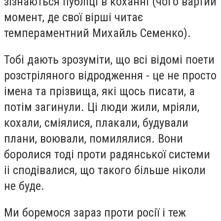
зізнаються публіці в коханні (чого вартий
момент, де свої вірші читає
темпераментний Михайль Семенко).
Тобі дають зрозуміти, що всі відомі поети
розстріляного відродження - це не просто
імена та прізвища, які щось писати, а
потім загинули. Ці люди жили, мріяли,
кохали, сміялися, плакали, будували
плани, воювали, помилялися. Вони
боролися тоді проти радянської системи
іі сподівалися, що такого більше ніколи
не буде.
Ми боремося зараз проти росії і теж