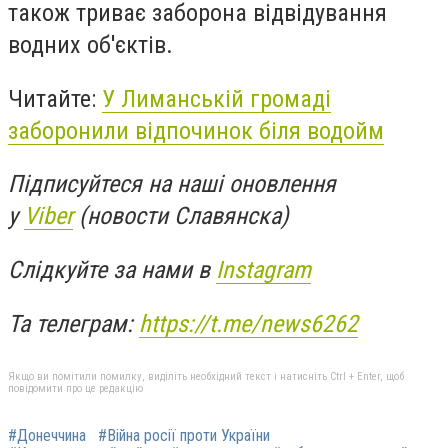
також триває заборона відвідування
водних об'єктів.
Читайте:
У Лиманській громаді
заборонили відпочинок біля водойм
Підписуйтеся на наші оновлення
у
Viber
(новости Славянска)
Слідкуйте за нами в
Instagram
Та телеграм:
https://t.me/news6262
Якщо ви помітили помилку, виділіть необхідний текст і натисніть Ctrl + Enter, щоб
повідомити про це редакцію
#Донеччина
#Війна росії проти України