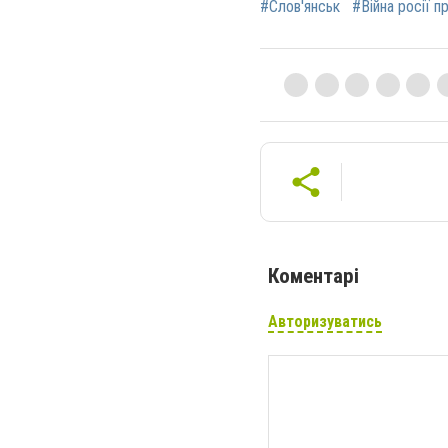
#Слов'янськ
#Війна росії п
Коментарі
Авторизуватись