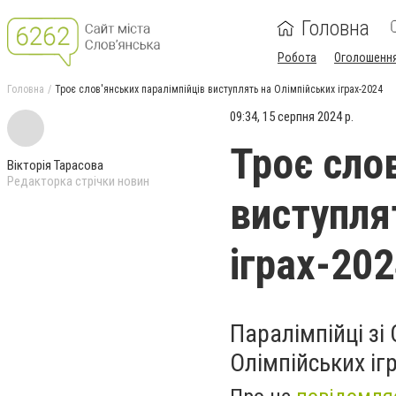
Головна
Робота
Оголошенн
Головна
Троє слов'янських паралімпійців виступлять на Олімпійських іграх-2024
09:34, 15 серпня 2024 р.
Троє сло
Вікторія Тарасова
Редакторка стрічки новин
виступля
іграх-20
Паралімпійці зі
Олімпійських іг