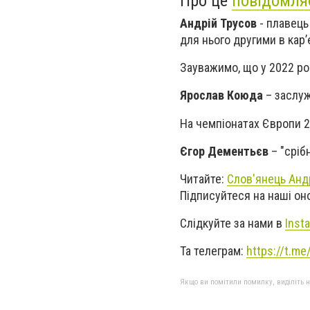
Про це
повідомля
Андрій Трусов
- плавець
для нього другими в кар’є
Зауважимо, що у 2022 ро
Ярослав Коюда
– заслуж
На чемпіонатах Європи 20
Єгор Дементьєв
– "сріб
Читайте:
Слов'янець Анд
Підписуйтеся на наші о
Слідкуйте за нами в
Inst
Та телеграм:
https://t.m
Якщо ви помітили помилку, виділіть нео