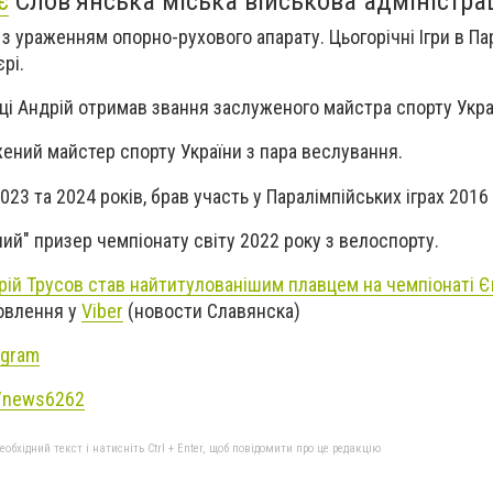
є
Слов'янська міська військова адміністрац
 з ураженням опорно-рухового апарату. Цьогорічні Ігри в Па
рі.
ці Андрій отримав звання заслуженого майстра спорту Укра
ений майстер спорту України з пара веслування.
23 та 2024 років, брав участь у Паралімпійських іграх 2016 
ний" призер чемпіонату світу 2022 року з велоспорту.
рій Трусов став найтитулованішим плавцем на чемпіонаті 
новлення у
Viber
(новости Славянска)
agram
e/news6262
бхідний текст і натисніть Ctrl + Enter, щоб повідомити про це редакцію