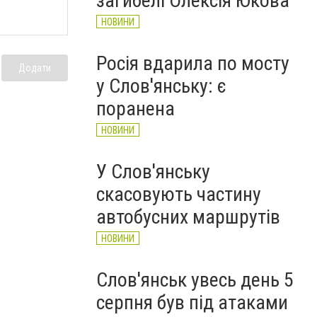
загибелі Олексія Юкова
НОВИНИ
Росія вдарила по мосту
Додати
у Слов'янську: є
поранена
НОВИНИ
У Слов'янську
скасовують частину
автобусних маршрутів
НОВИНИ
Слов'янськ увесь день 5
серпня був під атаками