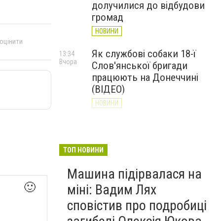
долучилися до відбудови
громад
НОВИНИ
 оцінити
Як службові собаки 18-ї
13:34
Вчора
Слов'янської бригади
працюють на Донеччині
(ВІДЕО)
НОВИНИ
Генштаб ЗСУ повідомив про
12:00
Вчора
ситуацію на Слов’янському
та найближчих напрямках
ТОП НОВИНИ
НОВИНИ
Машина підірвалася на
🙂
міні: Вадим Лях
сповістив про подробиці