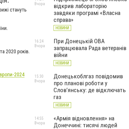
ія.
Вчора
відкрив лабораторію
рижі стануть
завдяки програмі «Власна
справа»
їни.
НОВИНИ
При Донецькій ОВА
16:24
Вчора
запрацювала Рада ветеранів
та 2020 років.
війни
НОВИНИ
Європи-2024
Донецькоблгаз повідомив
15:30
Вчора
про планові роботи у
Слов’янську: де відключать
газ
НОВИНИ
«Армія відновлення» на
14:55
Вчора
Донеччині: тисячі людей