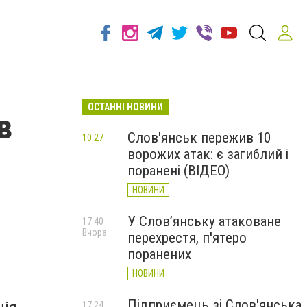
ОСТАННІ НОВИНИ
в
Слов'янськ пережив 10
10:27
ворожих атак: є загиблий і
поранені (ВІДЕО)
НОВИНИ
У Слов’янську атаковане
17:40
Вчора
перехрестя, п'ятеро
поранених
НОВИНИ
Підприємець зі Слов'янська
17:24