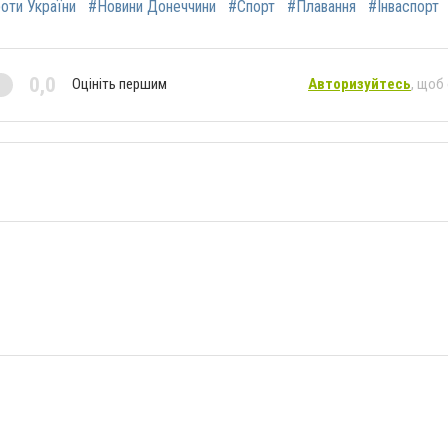
роти України
#Новини Донеччини
#Спорт
#Плавання
#Інваспорт
0,0
Оцініть першим
Авторизуйтесь
, щоб