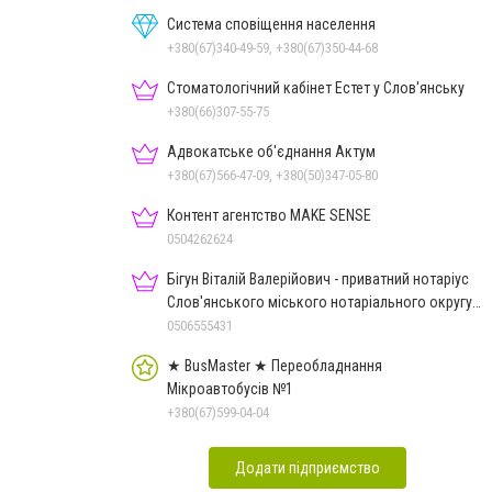
Система сповіщення населення
+380(67)340-49-59, +380(67)350-44-68
Стоматологічний кабінет Естет у Слов'янську
+380(66)307-55-75
Адвокатське об'єднання Актум
+380(67)566-47-09, +380(50)347-05-80
Контент агентство MAKE SENSE
0504262624
Бігун Віталій Валерійович - приватний нотаріус
Слов'янського міського нотаріального округу
Дон.обл.
0506555431
★ BusMaster ★ Переобладнання
Мікроавтобусів №1
+380(67)599-04-04
Додати підприємство