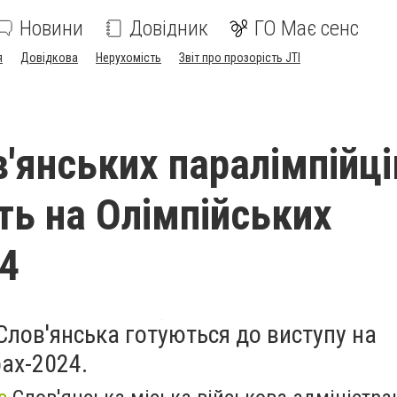
Новини
Довідник
ГО Має сенс
я
Довідкова
Нерухомість
Звіт про прозорість JTI
в'янських паралімпійці
ть на Олімпійських
24
 Слов'янська готуються до виступу на
рах-2024.