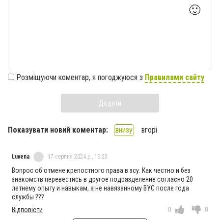
🙂
Розміщуючи коментар, я погоджуюся з
Правилами сайту
Додати
Показувати новий коментар:
внизу
вгорі
Luvena
17 серпня 2024 р., 19:23
Вопрос об отмене крепостного права в зсу. Как честно и без
знакомств перевестись в другое подразделение согласно 20
летнему опыту и навыкам, а не навязанному ВУС после года
службы ???
Відповісти
0
0