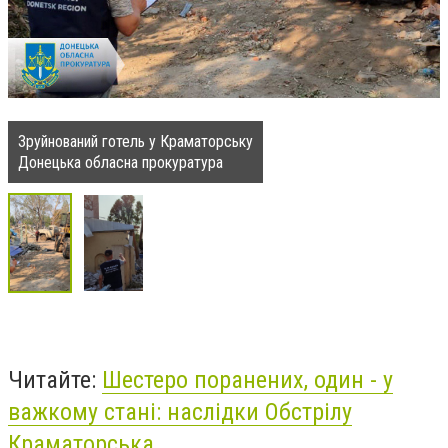
Зруйнований готель у Краматорську
Донецька обласна прокуратура
Читайте:
Шестеро поранених, один - у
важкому стані: наслідки Обстрілу
Краматорська