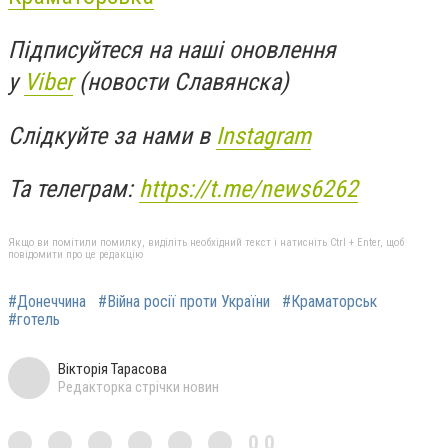
Підписуйтеся на наші оновлення
у
Viber
(новости Славянска)
Слідкуйте за нами в
Instagram
Та телеграм:
https://t.me/news6262
Якщо ви помітили помилку, виділіть необхідний текст і натисніть Ctrl + Enter, щоб
повідомити про це редакцію
#Донеччина
#Війна росії проти України
#Краматорськ
#готель
Вікторія Тарасова
Редакторка стрічки новин
0,0