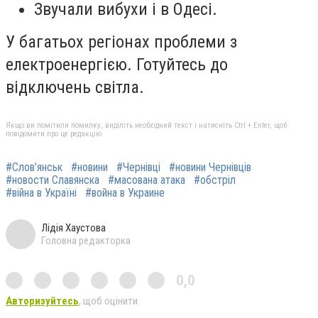
Звучали вибухи і в Одесі.
У багатьох регіонах проблеми з
електроенергією. Готуйтесь до
відключень світла.
Якщо ви помітили помилку, виділіть необхідний текст і натисніть Ctrl + Enter, щоб
повідомити про це редакцію
#Слов’янськ
#новини
#Чернівці
#новини Чернівців
#новости Славянска
#масована атака
#обстріл
#війна в Україні
#война в Украине
Лідія Хаустова
Головна редакторка
0,0
Авторизуйтесь
, щоб оцінити