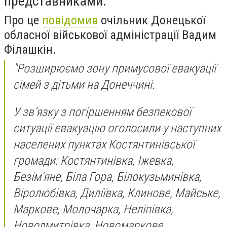
представниками.
Про це
повідомив
очільник Донецької
обласної військової адміністрації Вадим
Філашкін.
"Розширюємо зону примусової евакуації
сімей з дітьми на Донеччині.
У зв’язку з погіршенням безпекової
ситуації евакуацію оголосили у наступних
населених пунктах Костянтинівської
громади: Костянтинівка, Іжевка,
Безім’яне, Біла Гора, Білокузьминівка,
Віролюбівка, Диліївка, Клинове, Майське,
Маркове, Молочарка, Неліпівка,
Новодмитрівка, Новомаркове,