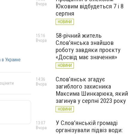
Вчора
Юковим відбудеться 7 і 8
серпня
НОВИНИ
58-річний житель
15:16
Вчора
Слов'янська знайшов
роботу завдяки проєкту
«Досвід має значення»
 в Украине
НОВИНИ
Слов’янськ згадує
14:36
 оцінити
Вчора
загиблого захисника
Максима Шинкарюка, який
загинув у серпні 2023 року
НОВИНИ
У Слов'янській громаді
13:07
Вчора
організували підвіз води: