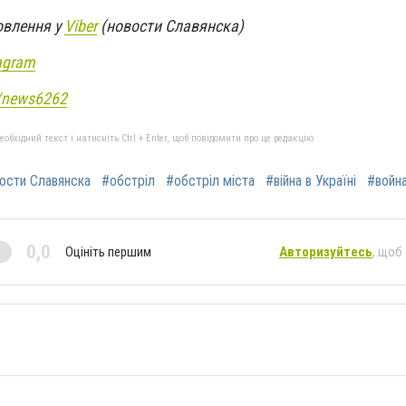
овлення у
Viber
(новости Славянска)
agram
e/news6262
бхідний текст і натисніть Ctrl + Enter, щоб повідомити про це редакцію
ости Славянска
#обстріл
#обстріл міста
#війна в Україні
#война
0,0
Оцініть першим
Авторизуйтесь
, щоб