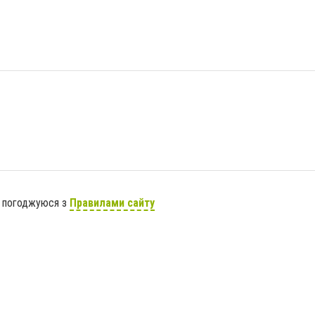
я погоджуюся з
Правилами сайту