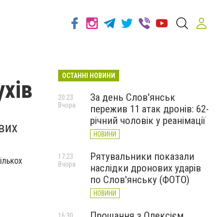
ОСТАННІ НОВИНИ
ухів
За день Слов'янськ
20:23
Вчора
пережив 11 атак дронів: 62-
річний чоловік у реанімації
вих
НОВИНИ
Рятувальники показали
17:23
ількох
Вчора
наслідки дронових ударів
по Слов'янську (ФОТО)
НОВИНИ
Прощання з Олексієм
16:30