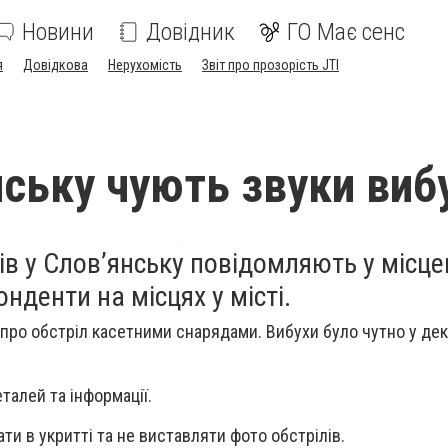
Новини
Довідник
ГО Має сенс
я
Довідкова
Нерухомість
Звіт про прозорість JTI
нську чують звуки виб
ів у Слов’янську повідомляють у місце
нденти на місцях у місті.
ро обстріл касетними снарядами. Вибухи було чутно у дек
талей та інформації.
и в укритті та не виставляти фото обстрілів.