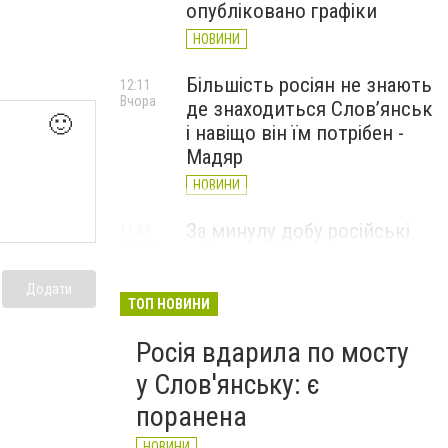
опубліковано графіки
НОВИНИ
Більшість росіян не знають
12:11
Вчора
де знаходиться Слов’янськ
🙂
і навіщо він їм потрібен -
Мадяр
НОВИНИ
За минулу добу російські
11:09
Вчора
війська 13 разів атакували
Слов'янськ. Хроніка
Додати
великої війни: 6 серпня
ТОП НОВИНИ
НОВИНИ
Росія вдарила по мосту
у Слов'янську: є
поранена
НОВИНИ