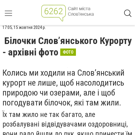
17:05, 15 жовтня 2024 р.
Білочки Слов’янського Курорту
- архівні фото
ФОТО
Колись ми ходили на Слов’янський
курорт не лише, щоб насолодитись
природою чи озерами, але і щоб
погодувати білочок, які там жили.
Їх там жило не так багато, але
розбалувані відвідувачами оздоровниці,
вони радо йшли до рук, якщо принести їм