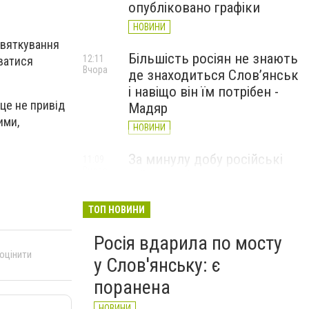
опубліковано графіки
НОВИНИ
святкування
Більшість росіян не знають
12:11
уватися
Вчора
де знаходиться Слов’янськ
і навіщо він їм потрібен -
 це не привід
Мадяр
ими,
НОВИНИ
За минулу добу російські
11:09
Вчора
війська 13 разів атакували
Слов'янськ. Хроніка
великої війни: 6 серпня
ТОП НОВИНИ
НОВИНИ
Росія вдарила по мосту
 оцінити
у Слов'янську: є
поранена
НОВИНИ