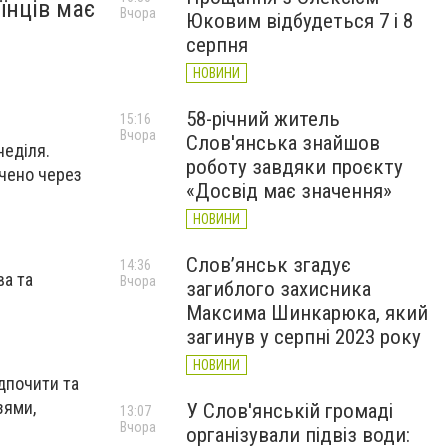
їнців має
Вчора
Юковим відбудеться 7 і 8
серпня
НОВИНИ
58-річний житель
15:16
Вчора
Слов'янська знайшов
неділя.
роботу завдяки проєкту
ачено через
«Досвід має значення»
НОВИНИ
Слов’янськ згадує
14:36
ва та
Вчора
загиблого захисника
Максима Шинкарюка, який
загинув у серпні 2023 року
НОВИНИ
дпочити та
зями,
У Слов'янській громаді
13:07
Вчора
організували підвіз води: