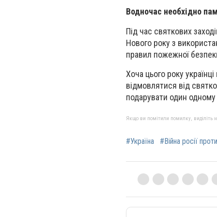
Водночас необхідно пам
Під час святкових заход
Нового року з використа
правил пожежної безпек
Хоча цього року українці
відмовлятися від святко
подарувати один одному 
Якщо ви помітили помилку, виділіть нео
#Україна
#Війна росії прот