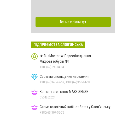
Всі матеріали тут
ПІДПРИЄМСТВА СЛОВ'ЯНСЬКА
★ BusMaster ★ Переобладнання
Мікроавтобусів №1
+380(67)599-04-04
Система сповіщення населення
+380(67)340-49-59, +380(67)350-44-68
Контент агентство MAKE SENSE
0504262624
Стоматологічний кабінет Естет у Слов'янську
+380(66)307-55-75