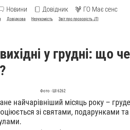
Новини
Довідник
ГО Має сенс
я
Довідкова
Нерухомість
Звіт про прозорість JTI
вихідні у грудні: що ч
?
Фото - ШІ 6262
не найчарівніший місяць року – груде
оціюється зі святами, подарунками та
улами.