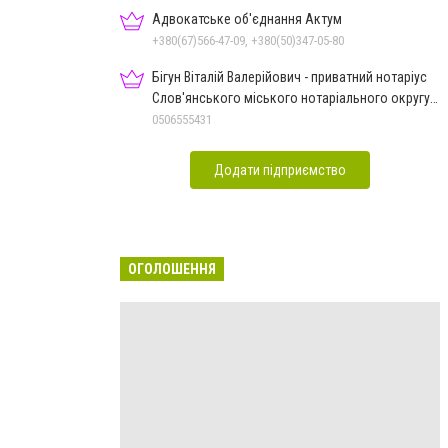
Адвокатське об'єднання Актум
+380(67)566-47-09, +380(50)347-05-80
Бігун Віталій Валерійович - приватний нотаріус
Слов'янського міського нотаріального округу
Дон.обл.
0506555431
Додати підприємство
ОГОЛОШЕННЯ