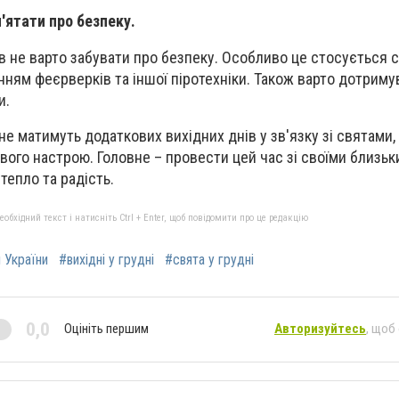
'ятати про безпеку.
ів не варто забувати про безпеку. Особливо це стосується 
нням феєрверків та іншої піротехніки. Також варто дотрим
и.
 не матимуть додаткових вихідних днів у зв'язку зі святами,
вого настрою. Головне – провести цей час зі своїми близьк
тепло та радість.
бхідний текст і натисніть Ctrl + Enter, щоб повідомити про це редакцію
и України
#вихідні у грудні
#свята у грудні
0,0
Оцініть першим
Авторизуйтесь
, щоб