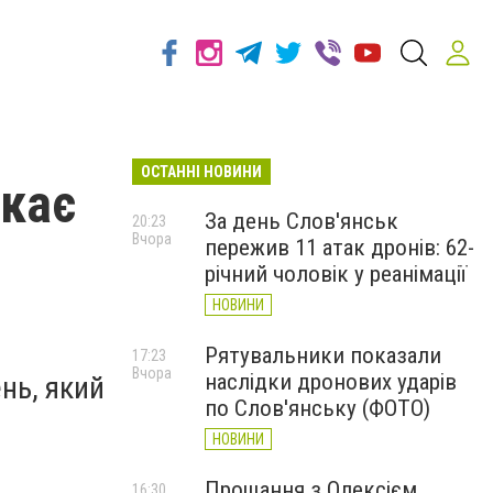
ОСТАННІ НОВИНИ
екає
За день Слов'янськ
20:23
Вчора
пережив 11 атак дронів: 62-
річний чоловік у реанімації
НОВИНИ
Рятувальники показали
17:23
Вчора
наслідки дронових ударів
нь, який
по Слов'янську (ФОТО)
НОВИНИ
Прощання з Олексієм
16:30