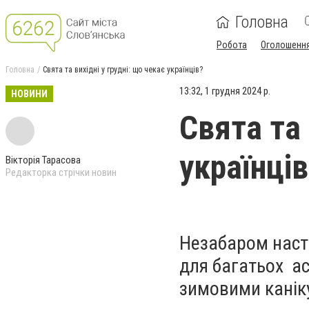
Головна
Робота
Оголошенн
Головна
Свята та вихідні у грудні: що чекає українців?
13:32, 1 грудня 2024 р.
НОВИНИ
Свята та 
українців
Вікторія Тарасова
Редакторка стрічки новин
Незабаром наста
для багатьох ас
зимовими канік