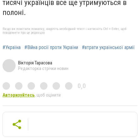
тисячі українців все ще утримуються в
полоні.
Якщо ви помітили помилку, виділіть необхідний текст і натисніть Ctrl + Enter, щоб
повідомити про це редакцію
#Україна
#Війна росії проти України
#втрати української армії
Вікторія Тарасова
Редакторка стрічки новин
0,0
Авторизуйтесь
, щоб оцінити