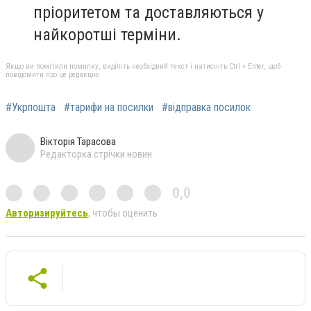
пріоритетом та доставляються у
найкоротші терміни.
Якщо ви помітили помилку, виділіть необхідний текст і натисніть Ctrl + Enter, щоб
повідомити про це редакцію
#Укрпошта
#тарифи на посилки
#відправка посилок
Вікторія Тарасова
Редакторка стрічки новин
0,0
Авторизируйтесь
, чтобы оценить