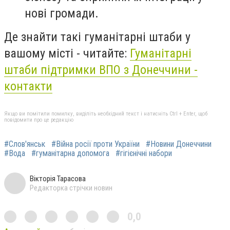
нові громади.
Де знайти такі гуманітарні штаби у
вашому місті - читайте:
Гуманітарні
штаби підтримки ВПО з Донеччини -
контакти
Якщо ви помітили помилку, виділіть необхідний текст і натисніть Ctrl + Enter, щоб
повідомити про це редакцію
#Слов'янськ
#Війна росії проти України
#Новини Донеччини
#Вода
#гуманітарна допомога
#гігієнічні набори
Вікторія Тарасова
Редакторка стрічки новин
0,0