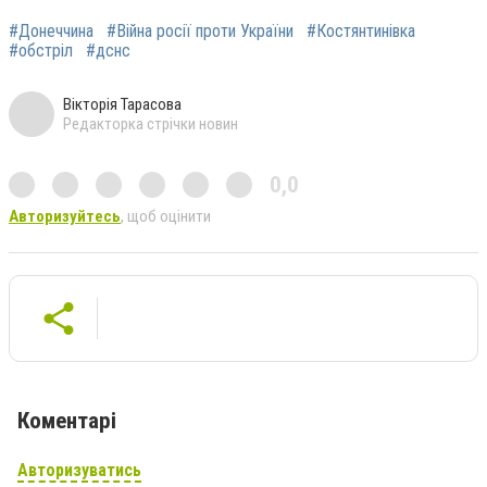
#Донеччина
#Війна росії проти України
#Костянтинівка
#обстріл
#дснс
Вікторія Тарасова
Редакторка стрічки новин
0,0
Авторизуйтесь
, щоб оцінити
Коментарі
Авторизуватись