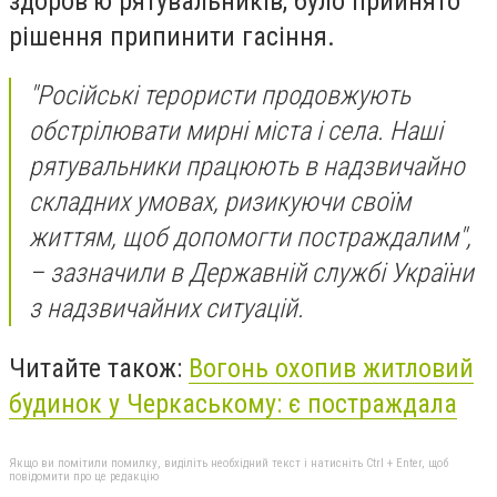
здоров’ю рятувальників, було прийнято
рішення припинити гасіння.
"Російські терористи продовжують
обстрілювати мирні міста і села. Наші
рятувальники працюють в надзвичайно
складних умовах, ризикуючи своїм
життям, щоб допомогти постраждалим",
– зазначили в Державній службі України
з надзвичайних ситуацій.
Читайте також:
Вогонь охопив житловий
будинок у Черкаському: є постраждала
Якщо ви помітили помилку, виділіть необхідний текст і натисніть Ctrl + Enter, щоб
повідомити про це редакцію