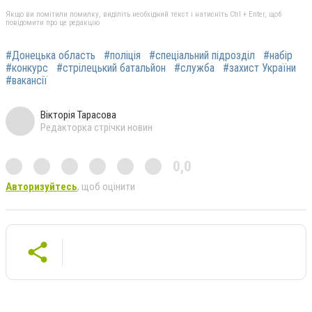
Якщо ви помітили помилку, виділіть необхідний текст і натисніть Ctrl + Enter, щоб
повідомити про це редакцію
#Донецька область
#поліція
#спеціальний підрозділ
#набір
#конкурс
#стрілецький батальйон
#служба
#захист України
#вакансії
Вікторія Тарасова
Редакторка стрічки новин
0,0
Авторизуйтесь
, щоб оцінити