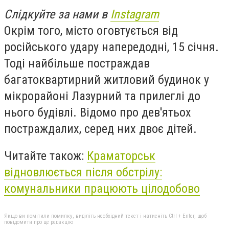
Слідкуйте за нами в
Instagram
Окрім того, місто оговтується від
російського удару напередодні, 15 січня.
Тоді найбільше постраждав
багатоквартирний житловий будинок у
мікрорайоні Лазурний та прилеглі до
нього будівлі. Відомо про дев'ятьох
постраждалих, серед них двоє дітей.
Читайте також:
Краматорськ
відновлюється після обстрілу:
комунальники працюють цілодобово
Якщо ви помітили помилку, виділіть необхідний текст і натисніть Ctrl + Enter, щоб
повідомити про це редакцію