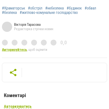
#Краматорськ
#обстріл
#небезпека
#будинок
#обвал
#безпека
#житлово-комунальне господарство
Вікторія Тарасова
Редакторка стрічки новин
0,0
Авторизуйтесь
, щоб оцінити
Коментарі
Авторизуватись