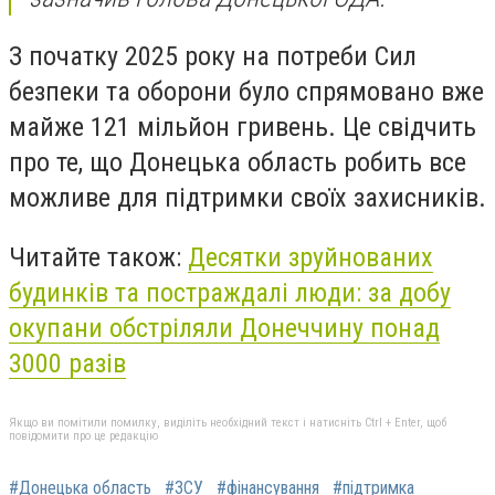
З початку 2025 року на потреби Сил
безпеки та оборони було спрямовано вже
майже 121 мільйон гривень. Це свідчить
про те, що Донецька область робить все
можливе для підтримки своїх захисників.
Читайте також:
Десятки зруйнованих
будинків та постраждалі люди: за добу
окупани обстріляли Донеччину понад
3000 разів
Якщо ви помітили помилку, виділіть необхідний текст і натисніть Ctrl + Enter, щоб
повідомити про це редакцію
#Донецька область
#ЗСУ
#фінансування
#підтримка