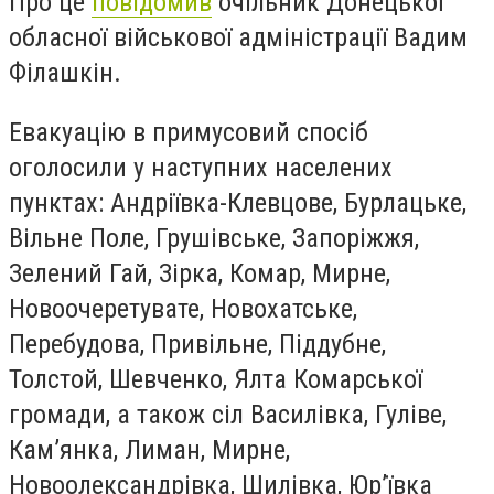
Про це
повідомив
очільник Донецької
обласної військової адміністрації Вадим
Філашкін.
Евакуацію в примусовий спосіб
оголосили у наступних населених
пунктах: Андріївка-Клевцове, Бурлацьке,
Вільне Поле, Грушівське, Запоріжжя,
Зелений Гай, Зірка, Комар, Мирне,
Новоочеретувате, Новохатське,
Перебудова, Привільне, Піддубне,
Толстой, Шевченко, Ялта Комарської
громади, а також сіл Василівка, Гуліве,
Кам’янка, Лиман, Мирне,
Новоолександрівка, Шилівка, Юр’ївка