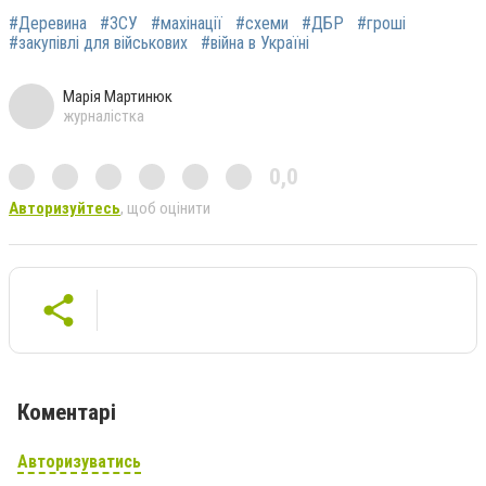
#Деревина
#ЗСУ
#махінації
#схеми
#ДБР
#гроші
#закупівлі для військових
#війна в Україні
Марія Мартинюк
журналістка
0,0
Авторизуйтесь
, щоб оцінити
Коментарі
Авторизуватись