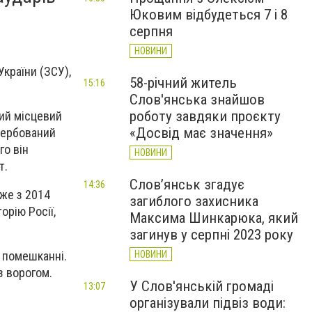
Юковим відбудеться 7 і 8
серпня
НОВИНИ
України (ЗСУ),
58-річний житель
15:16
Слов'янська знайшов
роботу завдяки проєкту
ний місцевий
«Досвід має значення»
авербований
го він
НОВИНИ
т.
Слов’янськ згадує
14:36
же з 2014
загиблого захисника
орію Росії,
Максима Шинкарюка, який
загинув у серпні 2023 року
у помешканні.
НОВИНИ
з ворогом.
У Слов'янській громаді
13:07
організували підвіз води: