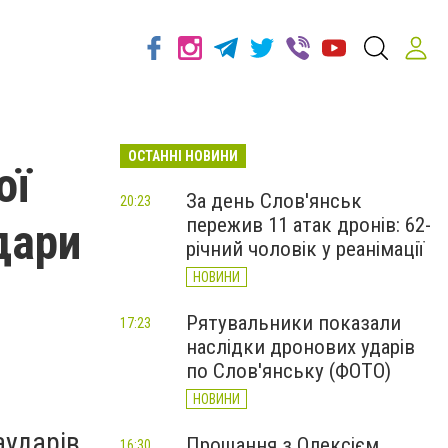
ОСТАННІ НОВИНИ
ої
За день Слов'янськ
20:23
пережив 11 атак дронів: 62-
дари
річний чоловік у реанімації
НОВИНИ
Рятувальники показали
17:23
наслідки дронових ударів
по Слов'янську (ФОТО)
НОВИНИ
аударів
Прощання з Олексієм
16:30