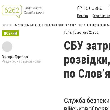
Головна
Робота
Оголошенн
Головна
СБУ затримала агента російської розвідки, який коригував авіаудари по С
13:19, 10 лютого 2025 р.
НОВИНИ
СБУ затр
розвідки
Вікторія Тарасова
Редакторка стрічки новин
по Слов’
Служба безпеки 
військової розв