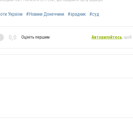
бхідний текст і натисніть Ctrl + Enter, щоб повідомити про це редакцію
роти України
#Новини Донеччини
#зрадник
#суд
0,0
Оцініть першим
Авторизуйтесь
, щоб