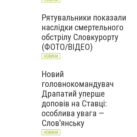
Рятувальники показали
наслідки смертельного
обстрілу Словкурорту
(ФОТО/ВІДЕО)
Затримали зрадника
НОВИНИ
СБУ
Новий
головнокомандувач
Драпатий уперше
доповів на Ставці:
особлива увага —
Слов'янську
НОВИНИ