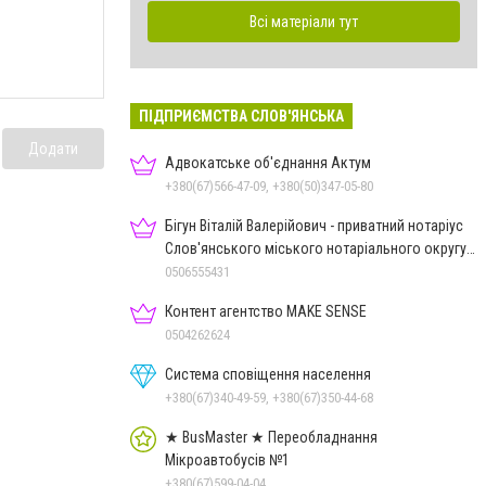
Всі матеріали тут
ПІДПРИЄМСТВА СЛОВ'ЯНСЬКА
Додати
Адвокатське об'єднання Актум
+380(67)566-47-09, +380(50)347-05-80
Бігун Віталій Валерійович - приватний нотаріус
Слов'янського міського нотаріального округу
Дон.обл.
0506555431
Контент агентство MAKE SENSE
0504262624
Система сповіщення населення
+380(67)340-49-59, +380(67)350-44-68
★ BusMaster ★ Переобладнання
Мікроавтобусів №1
+380(67)599-04-04