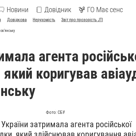
Новини
Довідник
ГО Має сенс
я
Довідкова
Нерухомість
Звіт про прозорість JTI
лов’янську
имала агента російськ
, який коригував авіау
янську
Фото: СБУ
України затримала агента російської
ідки, який здійснював коригування аві