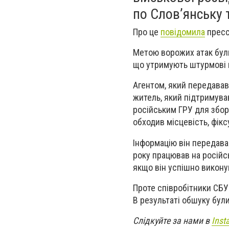
по Слов’янську 
Про це
повідомила
пресс
Метою ворожих атак були 
що утримують штурмові г
Агентом, який передавав
житель, який підтримував
російським ГРУ для збор
обходив місцевість, фікс
Інформацію він передава
року працював на російсь
якщо він успішно викону
Проте співробітники СБУ
В результаті обшуку були
Слідкуйте за нами в
Inst