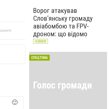
Ворог атакував
Слов’янську громаду
авіабомбою та FPV-
 оцінити
дроном: що відомо
НОВИНИ
СПЕЦТЕМА
Голос громади
🙂