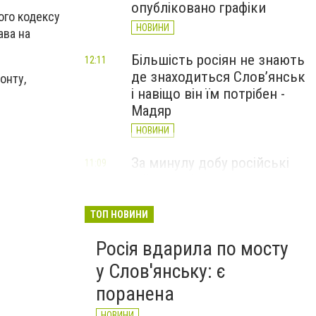
опубліковано графіки
ого кодексу
НОВИНИ
ава на
Більшість росіян не знають
12:11
де знаходиться Слов’янськ
онту,
і навіщо він їм потрібен -
Мадяр
НОВИНИ
За минулу добу російські
11:09
війська 13 разів атакували
Слов'янськ. Хроніка
великої війни: 6 серпня
ТОП НОВИНИ
НОВИНИ
Росія вдарила по мосту
у Слов'янську: є
поранена
НОВИНИ