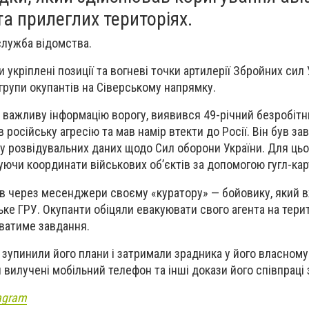
та прилеглих територіях.
лужба відомства.
укріплені позиції та вогневі точки артилерії Збройних сил 
рупи окупантів на Сіверському напрямку.
 важливу інформацію ворогу, виявився 49-річний безробіт
 російську агресію та мав намір втекти до Росії. Він був з
у розвідувальних даних щодо Сил оборони України. Для цьо
уючи координати військових об’єктів за допомогою гугл-кар
в через месенджери своєму «куратору» — бойовику, який в
ке ГРУ. Окупанти обіцяли евакуювати свого агента на терит
ватиме завдання.
 зупинили його плани і затримали зрадника у його власном
 вилучені мобільний телефон та інші докази його співпраці 
agram