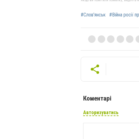
Якщо ви помітили помилку, виділіть нео
#Слов'янськ
#Війна росії п
Коментарі
Авторизуватись