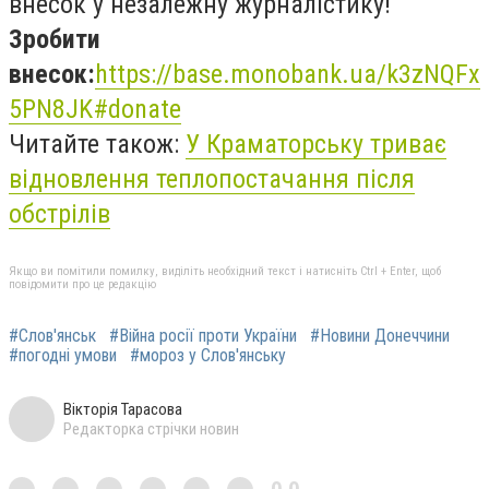
внесок у незалежну журналістику!
Зробити
внесок:
https://base.monobank.ua/k3zNQFx
5PN8JK#donate
Читайте також:
У Краматорську триває
відновлення теплопостачання після
обстрілів
Якщо ви помітили помилку, виділіть необхідний текст і натисніть Ctrl + Enter, щоб
повідомити про це редакцію
#Слов'янськ
#Війна росії проти України
#Новини Донеччини
#погодні умови
#мороз у Слов'янську
Вікторія Тарасова
Редакторка стрічки новин