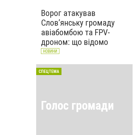
Ворог атакував
Слов’янську громаду
авіабомбою та FPV-
дроном: що відомо
НОВИНИ
СПЕЦТЕМА
Голос громади