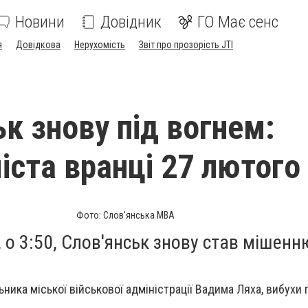
Новини
Довідник
ГО Має сенс
я
Довідкова
Нерухомість
Звіт про прозорість JTI
ьк знову під вогнем:
іста вранці 27 лютого
Фото: Слов'янська МВА
, о 3:50, Слов'янськ знову став мішенн
ника міської військової адміністрації Вадима Ляха, вибухи