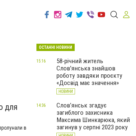
ОСТАННІ НОВИНИ
58-річний житель
15:16
Слов'янська знайшов
роботу завдяки проєкту
«Досвід має значення»
НОВИНИ
Слов’янськ згадує
ю для
14:36
загиблого захисника
Максима Шинкарюка, який
загинув у серпні 2023 року
 пролунали в
НОВИНИ