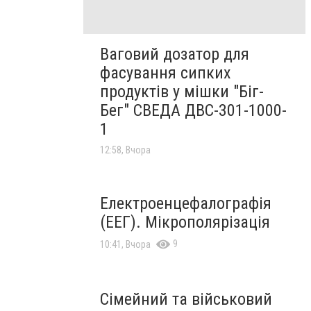
Ваговий дозатор для
фасування сипких
продуктів у мішки "Біг-
Бег" СВЕДА ДВС-301-1000-
1
12:58, Вчора
Електроенцефалографія
(ЕЕГ). Мікрополярізація
9
10:41, Вчора
Сімейний та військовий