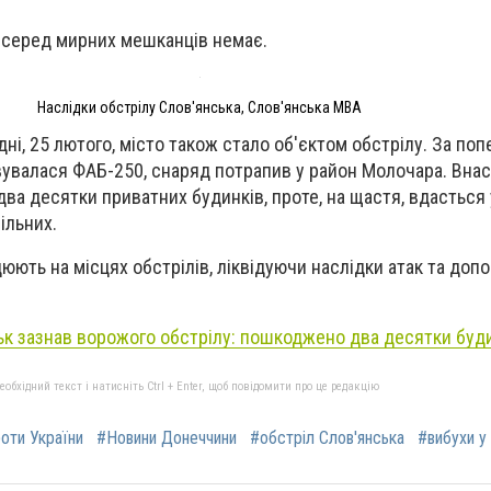
 серед мирних мешканців немає.
Наслідки обстрілу Слов'янська, Слов'янська МВА
ні, 25 лютого, місто також стало об'єктом обстрілу. За по
увалася ФАБ-250, снаряд потрапив у район Молочара. Внасл
ва десятки приватних будинків, проте, на щастя, вдасться
ільних.
юють на місцях обстрілів, ліквідуючи наслідки атак та доп
ьк зазнав ворожого обстрілу: пошкоджено два десятки буд
бхідний текст і натисніть Ctrl + Enter, щоб повідомити про це редакцію
роти України
#Новини Донеччини
#обстріл Слов'янська
#вибухи у