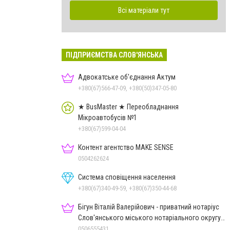
Всі матеріали тут
ПІДПРИЄМСТВА СЛОВ'ЯНСЬКА
Адвокатське об'єднання Актум
+380(67)566-47-09, +380(50)347-05-80
★ BusMaster ★ Переобладнання
Мікроавтобусів №1
+380(67)599-04-04
Контент агентство MAKE SENSE
0504262624
Система сповіщення населення
+380(67)340-49-59, +380(67)350-44-68
Бігун Віталій Валерійович - приватний нотаріус
Слов'янського міського нотаріального округу
Дон.обл.
0506555431