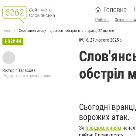
Головна
Робота
Оголошенн
Головна
Слов'янськ знову під вогнем: обстріл міста вранці 27 лютого
09:16, 27 лютого 2025 р.
НОВИНИ
Слов'янс
обстріл м
Вікторія Тарасова
Редакторка стрічки новин
Сьогодні вранці
ворожих атак.
За
повідомленням
началь
районі Словкурорту.