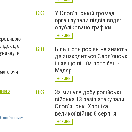
У Слов'янській громаді
13:07
організували підвіз води:
опубліковано графіки
НОВИНИ
передньою
ідок цієї
Більшість росіян не знають
12:11
 уникнути
де знаходиться Слов’янськ
і навіщо він їм потрібен -
Мадяр
омагаючи
НОВИНИ
инків
За минулу добу російські
11:09
війська 13 разів атакували
Слов'янськ. Хроніка
великої війни: 6 серпня
 Слов'янську
НОВИНИ