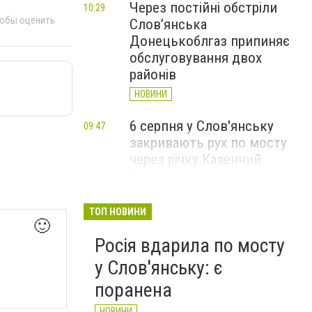
Через постійні обстріли
10:29
тобы оценить
Слов’янська
Донецькоблгаз припиняє
обслуговування двох
районів
НОВИНИ
6 серпня у Слов'янську
09:47
закривають рух по мосту
через річку Казенний
Торець
НОВИНИ
ТОП НОВИНИ
🙂
За вечір і ранок Слов'янськ
09:36
Росія вдарила по мосту
чотири рази атакували FPV-
дрони
у Слов'янську: є
НОВИНИ
поранена
НОВИНИ