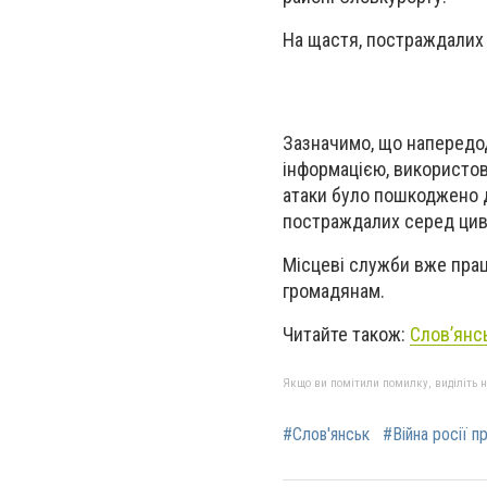
На щастя, постраждалих
Зазначимо, що напередод
інформацією, використов
атаки було пошкоджено д
постраждалих серед цив
Місцеві служби вже прац
громадянам.
Читайте також:
Словʼянс
Якщо ви помітили помилку, виділіть нео
#Слов'янськ
#Війна росії п