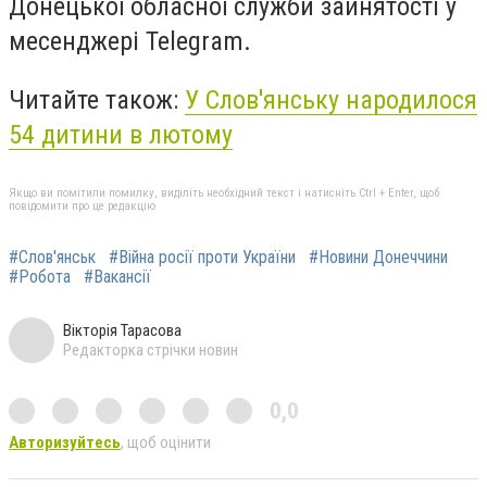
Донецької обласної служби зайнятості у
месенджері Telegram.
Читайте також:
У Слов'янську народилося
54 дитини в лютому
Якщо ви помітили помилку, виділіть необхідний текст і натисніть Ctrl + Enter, щоб
повідомити про це редакцію
#Слов'янськ
#Війна росії проти України
#Новини Донеччини
#Робота
#Вакансії
Вікторія Тарасова
Редакторка стрічки новин
0,0
Авторизуйтесь
, щоб оцінити