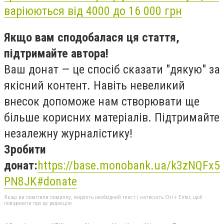
варіюються від 4000 до 16 000 грн
Якщо вам сподобалася ця стаття,
підтримайте автора!
Ваш донат — це спосіб сказати "дякую" за
якісний контент. Навіть невеликий
внесок допоможе нам створювати ще
більше корисних матеріалів. Підтримайте
незалежну журналістику!
Зробити
донат:
https://base.monobank.ua/k3zNQFx5
PN8JK#donate
Якщо ви помітили помилку, виділіть необхідний текст і натисніть Ctrl + Enter, щоб
повідомити про це редакцію