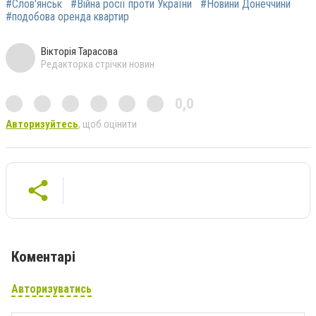
#Слов'янськ
#Війна росії проти України
#Новини Донеччини
#подобова оренда квартир
Вікторія Тарасова
Редакторка стрічки новин
0,0
Авторизуйтесь
, щоб оцінити
Коментарі
Авторизуватись