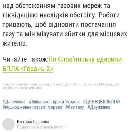
над обстеженням газових мереж та
ліквідацією наслідків обстрілу. Роботи
тривають, щоб відновити постачання
газу та мінімізувати збитки для місцевих
жителів.
Читайте також:
По Слов’янську вдарили
БПЛА «Герань-2»
Якщо ви помітили помилку, виділіть необхідний текст і натисніть Ctrl + Enter, щоб
повідомити про це редакцію
#Донеччина
#Війна росії проти України
#ДОНЕЦЬКОБЛГАЗ
#пошкодження газової мережі
#без газу
#Дружківка
Вікторія Тарасова
Редакторка стрічки новин