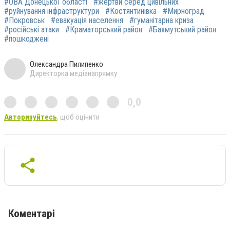
#ОВА Донецької області
#жертви серед цивільних
#руйнування інфраструктури
#Костянтинівка
#Мирноград
#Покровськ
#евакуація населення
#гуманітарна криза
#російські атаки
#Краматорський район
#Бахмутський район
#пошкоджені
Олександра Пилипенко
Директорка медіанапрямку
0,0
Авторизуйтесь
, щоб оцінити
Коментарі