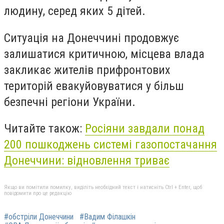
людину, серед яких 5 дітей.
Ситуація на Донеччині продовжує
залишатися критичною, місцева влада
закликає жителів прифронтових
територій евакуйовуватися у більш
безпечні регіони України.
Читайте також:
Росіяни завдали понад
200 пошкоджень системі газопостачання
Донеччини: відновлення триває
Якщо ви помітили помилку, виділіть необхідний текст і натисніть Ctrl + Enter, щоб
повідомити про це редакцію
#обстріли Донеччини
#Вадим Філашкін